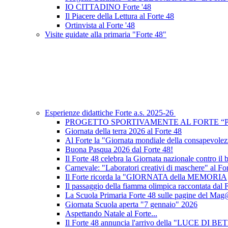
IO CITTADINO Forte '48
Il Piacere della Lettura al Forte 48
Ortinvista al Forte '48
Visite guidate alla primaria "Forte 48"
Esperienze didattiche Forte a.s. 2025-26
PROGETTO SPORTIVAMENTE AL FORTE “
Giornata della terra 2026 al Forte 48
Al Forte la "Giornata mondiale della consapevole
Buona Pasqua 2026 dal Forte 48!
Il Forte 48 celebra la Giornata nazionale contro il
Carnevale: "Laboratori creativi di maschere" al Fo
Il Forte ricorda la "GIORNATA della MEMORIA
Il passaggio della fiamma olimpica raccontata dal 
La Scuola Primaria Forte 48 sulle pagine del
Giornata Scuola aperta "7 gennaio" 2026
Aspettando Natale al Forte...
Il Forte 48 annuncia l'arrivo della "LUCE DI 