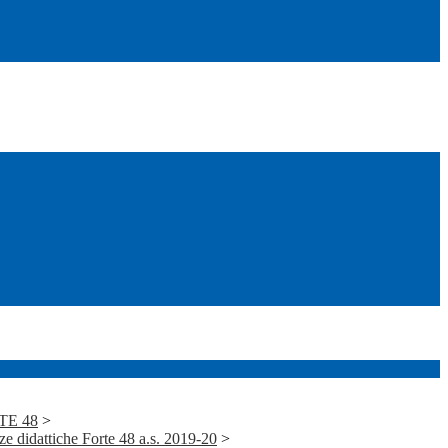
RTE 48
>
didattiche Forte 48 a.s. 2019-20
>