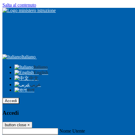
Salta al contenuto
Italiano
Italiano
English
中文
عربى
বাংলা
Accedi
Accedi
button close
×
Nome Utente