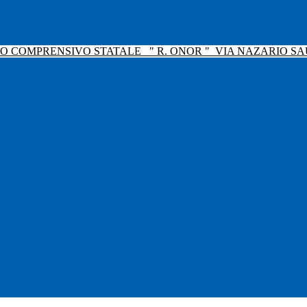
TO COMPRENSIVO STATALE
" R. ONOR "
VIA NAZARIO SAU