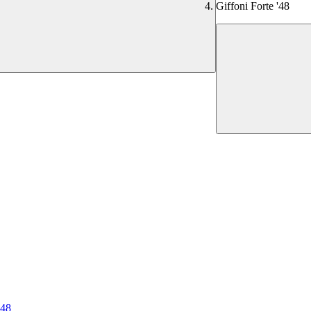
Giffoni Forte '48
 48