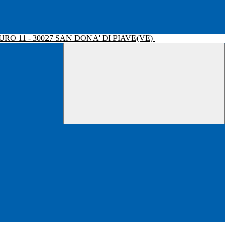
RO 11 - 30027 SAN DONA' DI PIAVE(VE)