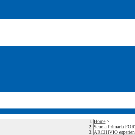
Home
>
Scuola Primaria FO
ARCHIVIO esperienze 