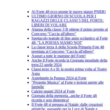
Al Forte 48 ecco pronte le nuove stanze PNRR!
ULTIMO GIORNO DI SCUOLA PER I
RAGAZZI DELLE CLASSI 5 DEL FORTE:
LIBERI DI VOLARE
Alunna della classe 3 B ottiene il primo premio al
Concorso "Caccia all'albero"
Spettacolo teatrale di fine anno scolastico al Forte
48: "LA POESIA SIAMO NOI"
La classe terza A della Scuola Primaria Fote 48
premiata al Concorso "Caccia all'albero"
Auguri a tutte le mamme del Forte!
Anche il Forte ricorda la Giornata mondiale della
terra:22 aprile 2024
Classi terze A e B: la nostra prima volta al Teatro
Astra
Aspettando la Pasqua 2024 al Forte
"Progetto Musica" al Forte e lezioni aperte alle
famiglie
Calzini spaiati 2024 al Forte
Giornata della memoria...anche il Forte 48
ricorda e non dimentica!
Il Forte 48 si prepara al Natale: dalle creazioni
artistiche, passando per la Luce di Natale e