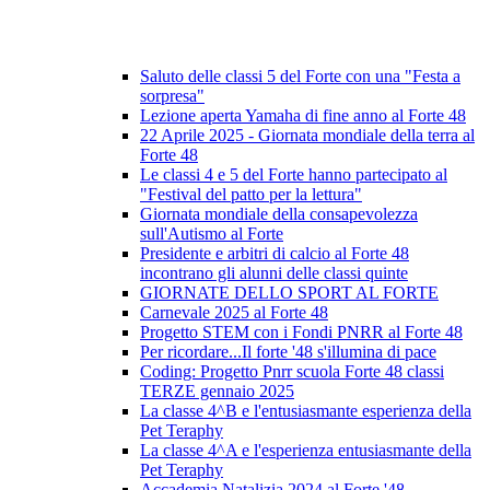
Saluto delle classi 5 del Forte con una "Festa a
sorpresa"
Lezione aperta Yamaha di fine anno al Forte 48
22 Aprile 2025 - Giornata mondiale della terra al
Forte 48
Le classi 4 e 5 del Forte hanno partecipato al
"Festival del patto per la lettura"
Giornata mondiale della consapevolezza
sull'Autismo al Forte
Presidente e arbitri di calcio al Forte 48
incontrano gli alunni delle classi quinte
GIORNATE DELLO SPORT AL FORTE
Carnevale 2025 al Forte 48
Progetto STEM con i Fondi PNRR al Forte 48
Per ricordare...Il forte '48 s'illumina di pace
Coding: Progetto Pnrr scuola Forte 48 classi
TERZE gennaio 2025
La classe 4^B e l'entusiasmante esperienza della
Pet Teraphy
La classe 4^A e l'esperienza entusiasmante della
Pet Teraphy
Accademia Natalizia 2024 al Forte '48