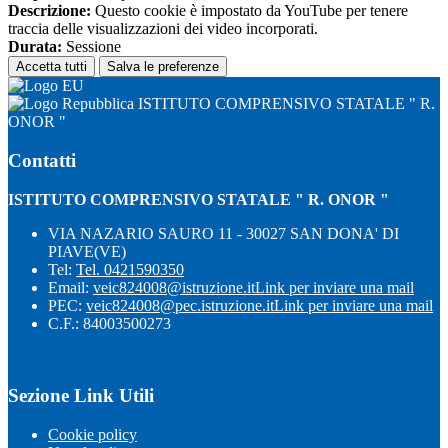
Descrizione:
Questo cookie è impostato da YouTube per tenere
traccia delle visualizzazioni dei video incorporati.
Durata:
Sessione
Accetta tutti
Salva le preferenze
ISTITUTO COMPRENSIVO STATALE " R.
ONOR "
Contatti
ISTITUTO COMPRENSIVO STATALE " R. ONOR "
VIA NAZARIO SAURO 11 - 30027 SAN DONA' DI
PIAVE(VE)
Tel:
Tel. 0421590350
Email:
veic824008@istruzione.it
Link per inviare una mail
PEC:
veic824008@pec.istruzione.it
Link per inviare una mail
C.F.: 84003500273
Sezione Link Utili
Cookie policy