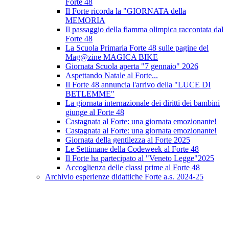
Forte 48
Il Forte ricorda la "GIORNATA della
MEMORIA
Il passaggio della fiamma olimpica raccontata dal
Forte 48
La Scuola Primaria Forte 48 sulle pagine del
Mag@zine MAGICA BIKE
Giornata Scuola aperta "7 gennaio" 2026
Aspettando Natale al Forte...
Il Forte 48 annuncia l'arrivo della "LUCE DI
BETLEMME"
La giornata internazionale dei diritti dei bambini
giunge al Forte 48
Castagnata al Forte: una giornata emozionante!
Castagnata al Forte: una giornata emozionante!
Giornata della gentilezza al Forte 2025
Le Settimane della Codeweek al Forte 48
Il Forte ha partecipato al "Veneto Legge"2025
Accoglienza delle classi prime al Forte 48
Archivio esperienze didattiche Forte a.s. 2024-25