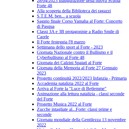
28/04/2023 Inaugurazione della nuova Scuola
Forte 48
Alla scoperta della Biblioteca dei ragazzi
S.T.E.M. ben... a scuola
Saggio finale Corso Yamaha al Forte: Concerto
di Pasqua
Classi 3A e 3B protagoniste a Radio Smile di
Caorle
Il Forte festeggia l'8 marzo
Settimana dello sport al Forte - 2023
Giornata Nazionale contro il Bullismo e il
Cyberbullismo al Forte 48
Giornata dei Calzini Spaiati al Forte
Giornata della Memoria al Forte 27 Gennaio
2023
Progetto continuità 2022/2023 Infanzia - Primaria
Accademia natalizia 2022 al Forte
Arriva al Forte la "Luce di Betlemme"
Animazione alla lettura natalizia - classi seconde
del Forte
Progetto Musica 2022 al Forte
Zucche intagliate al...Forte: classi prime e
seconde
Giornata mondiale della Gentilezza 13 novembre
2022