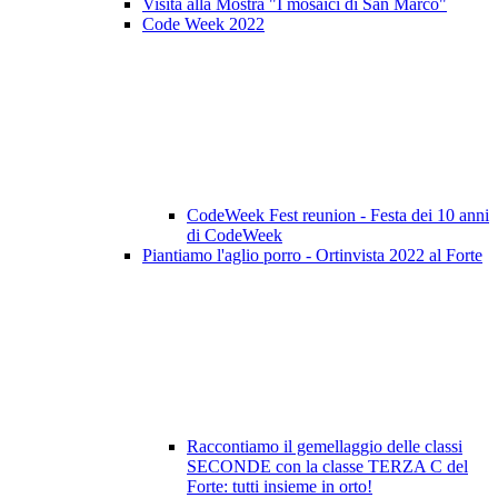
Visita alla Mostra "I mosaici di San Marco"
Code Week 2022
CodeWeek Fest reunion - Festa dei 10 anni
di CodeWeek
Piantiamo l'aglio porro - Ortinvista 2022 al Forte
Raccontiamo il gemellaggio delle classi
SECONDE con la classe TERZA C del
Forte: tutti insieme in orto!