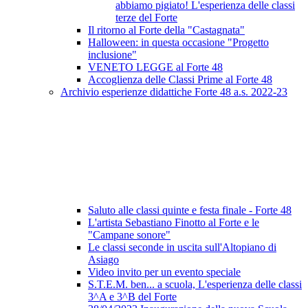
abbiamo pigiato! L'esperienza delle classi
terze del Forte
Il ritorno al Forte della "Castagnata"
Halloween: in questa occasione "Progetto
inclusione"
VENETO LEGGE al Forte 48
Accoglienza delle Classi Prime al Forte 48
Archivio esperienze didattiche Forte 48 a.s. 2022-23
Saluto alle classi quinte e festa finale - Forte 48
L'artista Sebastiano Finotto al Forte e le
"Campane sonore"
Le classi seconde in uscita sull'Altopiano di
Asiago
Video invito per un evento speciale
S.T.E.M. ben... a scuola, L'esperienza delle classi
3^A e 3^B del Forte