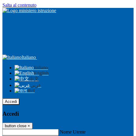
Salta al contenuto
Italiano
Italiano
English
中文
عربى
বাংলা
Accedi
Accedi
button close
×
Nome Utente