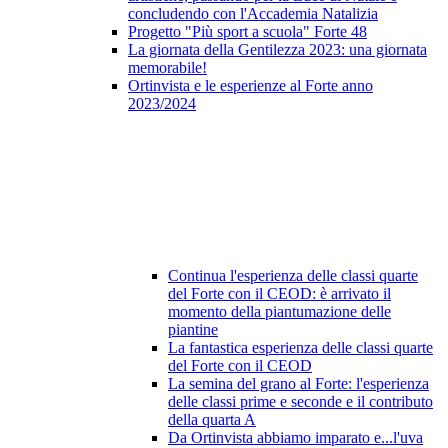
concludendo con l'Accademia Natalizia
Progetto "Più sport a scuola" Forte 48
La giornata della Gentilezza 2023: una giornata
memorabile!
Ortinvista e le esperienze al Forte anno
2023/2024
Continua l'esperienza delle classi quarte
del Forte con il CEOD: è arrivato il
momento della piantumazione delle
piantine
La fantastica esperienza delle classi quarte
del Forte con il CEOD
La semina del grano al Forte: l'esperienza
delle classi prime e seconde e il contributo
della quarta A
Da Ortinvista abbiamo imparato e...l'uva