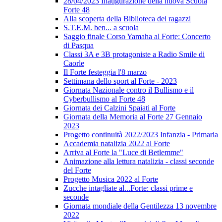
28/04/2023 Inaugurazione della nuova Scuola
Forte 48
Alla scoperta della Biblioteca dei ragazzi
S.T.E.M. ben... a scuola
Saggio finale Corso Yamaha al Forte: Concerto
di Pasqua
Classi 3A e 3B protagoniste a Radio Smile di
Caorle
Il Forte festeggia l'8 marzo
Settimana dello sport al Forte - 2023
Giornata Nazionale contro il Bullismo e il
Cyberbullismo al Forte 48
Giornata dei Calzini Spaiati al Forte
Giornata della Memoria al Forte 27 Gennaio
2023
Progetto continuità 2022/2023 Infanzia - Primaria
Accademia natalizia 2022 al Forte
Arriva al Forte la "Luce di Betlemme"
Animazione alla lettura natalizia - classi seconde
del Forte
Progetto Musica 2022 al Forte
Zucche intagliate al...Forte: classi prime e
seconde
Giornata mondiale della Gentilezza 13 novembre
2022