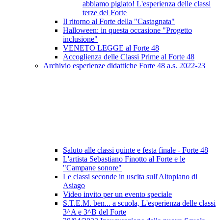
abbiamo pigiato! L'esperienza delle classi
terze del Forte
Il ritorno al Forte della "Castagnata"
Halloween: in questa occasione "Progetto
inclusione"
VENETO LEGGE al Forte 48
Accoglienza delle Classi Prime al Forte 48
Archivio esperienze didattiche Forte 48 a.s. 2022-23
Saluto alle classi quinte e festa finale - Forte 48
L'artista Sebastiano Finotto al Forte e le
"Campane sonore"
Le classi seconde in uscita sull'Altopiano di
Asiago
Video invito per un evento speciale
S.T.E.M. ben... a scuola, L'esperienza delle classi
3^A e 3^B del Forte