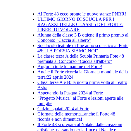
Al Forte 48 ecco pronte le nuove stanze PNRR!
ULTIMO GIORNO DI SCUOLA PER I
RAGAZZI DELLE CLASSI 5 DEL FORTE:
LIBERI DI VOLARE
Alunna della classe 3 B ottiene il primo premio al
Concorso "Caccia all'albero"
Spettacolo teatrale di fine anno scolastico al Forte
48: "LA POESIA SIAMO NOI"
La classe terza A della Scuola Primaria Fote 48
premiata al Concorso "Caccia all'albero"
Auguri a tutte le mamme del Forte!
Anche il Forte ricorda la Giornata mondiale della
terra:22 aprile 2024
Classi terze A e B: la nostra prima volta al Teatro
Astra
Aspettando la Pasqua 2024 al Forte
"Progetto Musica" al Forte e lezioni aperte alle
famiglie
Calzini spaiati 2024 al Forte
Giornata della memoria...anche il Forte 48
ricorda e non dimentica!
Il Forte 48 si prepara al Natale: dalle creazioni
artistiche, passando per la Luce di Natale e