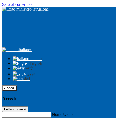
Salta al contenuto
Italiano
Italiano
English
中文
عربى
বাংলা
Accedi
Accedi
button close
×
Nome Utente