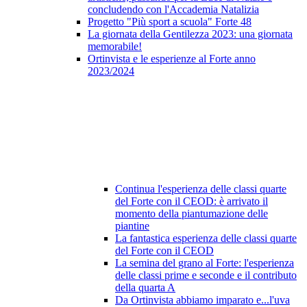
concludendo con l'Accademia Natalizia
Progetto "Più sport a scuola" Forte 48
La giornata della Gentilezza 2023: una giornata
memorabile!
Ortinvista e le esperienze al Forte anno
2023/2024
Continua l'esperienza delle classi quarte
del Forte con il CEOD: è arrivato il
momento della piantumazione delle
piantine
La fantastica esperienza delle classi quarte
del Forte con il CEOD
La semina del grano al Forte: l'esperienza
delle classi prime e seconde e il contributo
della quarta A
Da Ortinvista abbiamo imparato e...l'uva