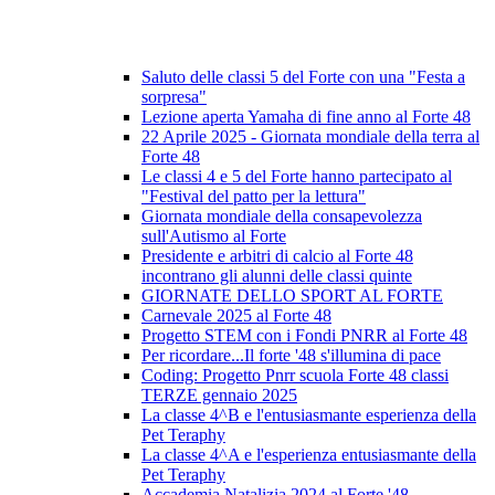
Saluto delle classi 5 del Forte con una "Festa a
sorpresa"
Lezione aperta Yamaha di fine anno al Forte 48
22 Aprile 2025 - Giornata mondiale della terra al
Forte 48
Le classi 4 e 5 del Forte hanno partecipato al
"Festival del patto per la lettura"
Giornata mondiale della consapevolezza
sull'Autismo al Forte
Presidente e arbitri di calcio al Forte 48
incontrano gli alunni delle classi quinte
GIORNATE DELLO SPORT AL FORTE
Carnevale 2025 al Forte 48
Progetto STEM con i Fondi PNRR al Forte 48
Per ricordare...Il forte '48 s'illumina di pace
Coding: Progetto Pnrr scuola Forte 48 classi
TERZE gennaio 2025
La classe 4^B e l'entusiasmante esperienza della
Pet Teraphy
La classe 4^A e l'esperienza entusiasmante della
Pet Teraphy
Accademia Natalizia 2024 al Forte '48