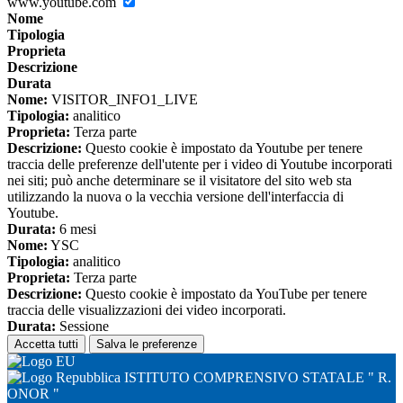
www.youtube.com
Nome
Tipologia
Proprieta
Descrizione
Durata
Nome:
VISITOR_INFO1_LIVE
Tipologia:
analitico
Proprieta:
Terza parte
Descrizione:
Questo cookie è impostato da Youtube per tenere
traccia delle preferenze dell'utente per i video di Youtube incorporati
nei siti; può anche determinare se il visitatore del sito web sta
utilizzando la nuova o la vecchia versione dell'interfaccia di
Youtube.
Durata:
6 mesi
Nome:
YSC
Tipologia:
analitico
Proprieta:
Terza parte
Descrizione:
Questo cookie è impostato da YouTube per tenere
traccia delle visualizzazioni dei video incorporati.
Durata:
Sessione
Accetta tutti
Salva le preferenze
ISTITUTO COMPRENSIVO STATALE " R.
ONOR "