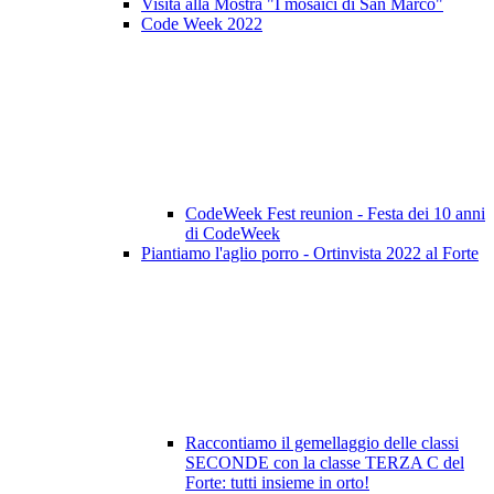
Visita alla Mostra "I mosaici di San Marco"
Code Week 2022
CodeWeek Fest reunion - Festa dei 10 anni
di CodeWeek
Piantiamo l'aglio porro - Ortinvista 2022 al Forte
Raccontiamo il gemellaggio delle classi
SECONDE con la classe TERZA C del
Forte: tutti insieme in orto!