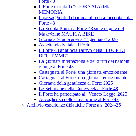
Forte 48
Il Forte ricorda la "GIORNATA della
MEMORIA
Il passaggio della fiamma olimpica raccontata dal
Forte 48
La Scuola Primaria Forte 48 sulle pagine del
Mag@zine MAGICA BIKE
Giornata Scuola aperta "7 gennaio" 2026
Aspettando Natale al Forte...
Il Forte 48 annuncia l'arrivo della "LUCE DI
BETLEMME"
La giornata internazionale dei diritti dei bambini
giunge al Forte 48
Castagnata al Forte: una giornata emozionante!
Castagnata al Forte: una giornata emozionante!
Giornata della gentilezza al Forte 2025
Le Settimane della Codeweek al Forte 48
Il Forte ha partecipato al "Veneto Legge"2025
Accoglienza delle classi prime al Forte 48
Archivio esperienze didattiche Forte a.s. 2024-25