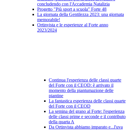
concludendo con l'Accademia Natalizia
Progetto "Più sport a scuola" Forte 48
La giornata della Gentilezza 2023: una giornata
memorabile!
Ortinvista e le esperienze al Forte anno
2023/2024
Continua l'esperienza delle classi quarte
del Forte con il CEOD: è arrivato il
momento della piantumazione delle
piantine
La fantastica esperienza delle classi quarte
del Forte con il CEOD
La semina del grano al Forte: l'esperienza
delle classi prime e seconde e il contributo
della quarta A
Da Ortinvista abbiamo imparato e...l'uva