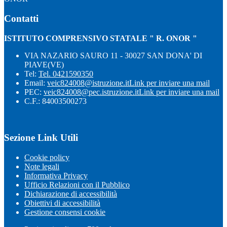
Contatti
ISTITUTO COMPRENSIVO STATALE " R. ONOR "
VIA NAZARIO SAURO 11 - 30027 SAN DONA' DI
PIAVE(VE)
Tel:
Tel. 0421590350
Email:
veic824008@istruzione.it
Link per inviare una mail
PEC:
veic824008@pec.istruzione.it
Link per inviare una mail
C.F.: 84003500273
Sezione Link Utili
Cookie policy
Note legali
Informativa Privacy
Ufficio Relazioni con il Pubblico
Dichiarazione di accessibilità
Obiettivi di accessibilità
Gestione consensi cookie