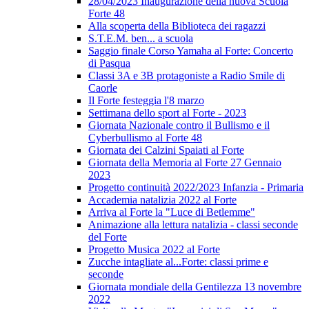
28/04/2023 Inaugurazione della nuova Scuola
Forte 48
Alla scoperta della Biblioteca dei ragazzi
S.T.E.M. ben... a scuola
Saggio finale Corso Yamaha al Forte: Concerto
di Pasqua
Classi 3A e 3B protagoniste a Radio Smile di
Caorle
Il Forte festeggia l'8 marzo
Settimana dello sport al Forte - 2023
Giornata Nazionale contro il Bullismo e il
Cyberbullismo al Forte 48
Giornata dei Calzini Spaiati al Forte
Giornata della Memoria al Forte 27 Gennaio
2023
Progetto continuità 2022/2023 Infanzia - Primaria
Accademia natalizia 2022 al Forte
Arriva al Forte la "Luce di Betlemme"
Animazione alla lettura natalizia - classi seconde
del Forte
Progetto Musica 2022 al Forte
Zucche intagliate al...Forte: classi prime e
seconde
Giornata mondiale della Gentilezza 13 novembre
2022