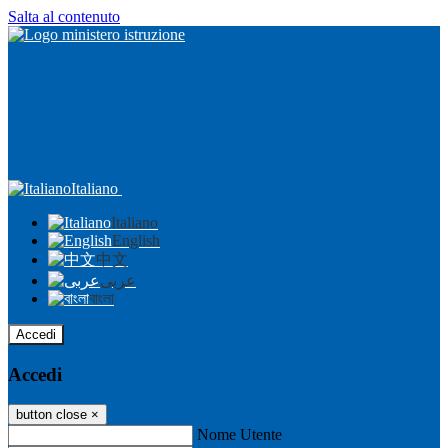
Salta al contenuto
Italiano
Italiano
English
中文
عربى
বাংলা
Accedi
Accedi
button close
×
Nome Utente