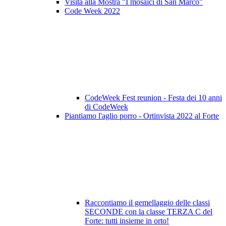
Visita alla Mostra "I mosaici di San Marco"
Code Week 2022
CodeWeek Fest reunion - Festa dei 10 anni
di CodeWeek
Piantiamo l'aglio porro - Ortinvista 2022 al Forte
Raccontiamo il gemellaggio delle classi
SECONDE con la classe TERZA C del
Forte: tutti insieme in orto!