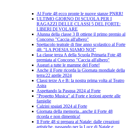
Al Forte 48 ecco pronte le nuove stanze PNRR!
ULTIMO GIORNO DI SCUOLA PER I
RAGAZZI DELLE CLASSI 5 DEL FORTE:
LIBERI DI VOLARE
Alunna della classe 3 B ottiene il primo premio al
Concorso "Caccia all'albero"
Spettacolo teatrale di fine anno scolastico al Forte
48: "LA POESIA SIAMO NOI"
La classe terza A della Scuola Primaria Fote 48
premiata al Concorso "Caccia all'albero"
Auguri a tutte le mamme del Forte!
Anche il Forte ricorda la Giornata mondiale della
terra:22 aprile 2024
Classi terze A e B: la nostra prima volta al Teatro
Astra
Aspettando la Pasqua 2024 al Forte
"Progetto Musica" al Forte e lezioni aperte alle
famiglie
Calzini spaiati 2024 al Forte
Giornata della memoria...anche il Forte 48
ricorda e non dimentica!
Il Forte 48 si prepara al Natale: dalle creazioni
artistiche, passando per la Luce di Natale e