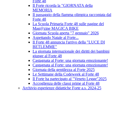
Forte 48
Il Forte ricorda la "GIORNATA della
MEMORIA
Il passaggio della fiamma olimpica raccontata dal
Forte 48
La Scuola Primaria Forte 48 sulle pagine del
Mag@zine MAGICA BIKE
Giornata Scuola aperta "7 gennaio" 2026
Aspettando Natale al Forte...
Il Forte 48 annuncia l'arrivo della "LUCE DI
BETLEMME"
La giornata internazionale dei diritti dei bambini
giunge al Forte 48
Castagnata al Forte: una giornata emozionante!
Castagnata al Forte: una giornata emozionante!
Giornata della gentilezza al Forte 2025
Le Settimane della Codeweek al Forte 48
Il Forte ha partecipato al "Veneto Legge"2025
Accoglienza delle classi prime al Forte 48
Archivio esperienze didattiche Forte a.s. 2024-25