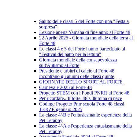
Saluto delle classi 5 del Forte con una "Festa a
sorpresa"
Lezione aperta Yamaha di fine anno al Forte 48
22 Aprile 2025 - Giornata mondiale della terra al
Forte 48
Le classi 4 e 5 del Forte hanno partecipato al
"Festival del patto per la lettura"
Giornata mondiale della consapevolezza
sull'Autismo al Forte
Presidente e arbitri di calcio al Forte 48
incontrano gli alunni delle classi quinte
GIORNATE DELLO SPORT AL FORTE
Carnevale 2025 al Forte 48
Progetto STEM con i Fondi PNRR al Forte 48
Per ricordare...Il forte '48 s'illumina di pace
Coding: Progetto Pnrr scuola Forte 48 classi
TERZE gennaio 2025
La classe 4^B e l'entusiasmante esperienza della
Pet Teraphy
La classe 4^A e l'esperienza entusiasmante della
Pet Teraphy
Accademia Natalizia 2024 al Forte '48