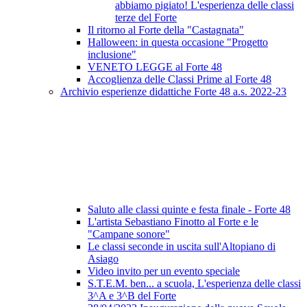
abbiamo pigiato! L'esperienza delle classi
terze del Forte
Il ritorno al Forte della "Castagnata"
Halloween: in questa occasione "Progetto
inclusione"
VENETO LEGGE al Forte 48
Accoglienza delle Classi Prime al Forte 48
Archivio esperienze didattiche Forte 48 a.s. 2022-23
Saluto alle classi quinte e festa finale - Forte 48
L'artista Sebastiano Finotto al Forte e le
"Campane sonore"
Le classi seconde in uscita sull'Altopiano di
Asiago
Video invito per un evento speciale
S.T.E.M. ben... a scuola, L'esperienza delle classi
3^A e 3^B del Forte