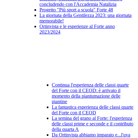
concludendo con l'Accademia Natalizia
Progetto "Più sport a scuola" Forte 48
La giornata della Gentilezza 2023: una giornata
memorabile!
Ortinvista e le esperienze al Forte anno
2023/2024
Continua l'esperienza delle classi quarte
del Forte con il CEOD: è arrivato il
momento della piantumazione delle
piantine
La fantastica esperienza delle classi quarte
del Forte con il CEOD
La semina del grano al Forte: l'esperienza
delle classi prime e seconde e il contributo
della quarta A
Da Ortinvista abbiamo imparato e...l'uva