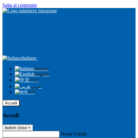
Salta al contenuto
Italiano
Italiano
English
中文
عربى
বাংলা
Accedi
Accedi
button close
×
Nome Utente