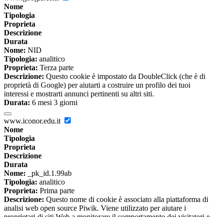
Nome
Tipologia
Proprieta
Descrizione
Durata
Nome:
NID
Tipologia:
analitico
Proprieta:
Terza parte
Descrizione:
Questo cookie è impostato da DoubleClick (che è di
proprietà di Google) per aiutarti a costruire un profilo dei tuoi
interessi e mostrarti annunci pertinenti su altri siti.
Durata:
6 mesi 3 giorni
www.iconor.edu.it
Nome
Tipologia
Proprieta
Descrizione
Durata
Nome:
_pk_id.1.99ab
Tipologia:
analitico
Proprieta:
Prima parte
Descrizione:
Questo nome di cookie è associato alla piattaforma di
analisi web open source Piwik. Viene utilizzato per aiutare i
proprietari di siti Web a monitorare il comportamento dei visitatori e