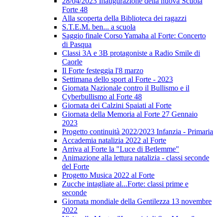
28/04/2023 Inaugurazione della nuova Scuola
Forte 48
Alla scoperta della Biblioteca dei ragazzi
S.T.E.M. ben... a scuola
Saggio finale Corso Yamaha al Forte: Concerto
di Pasqua
Classi 3A e 3B protagoniste a Radio Smile di
Caorle
Il Forte festeggia l'8 marzo
Settimana dello sport al Forte - 2023
Giornata Nazionale contro il Bullismo e il
Cyberbullismo al Forte 48
Giornata dei Calzini Spaiati al Forte
Giornata della Memoria al Forte 27 Gennaio
2023
Progetto continuità 2022/2023 Infanzia - Primaria
Accademia natalizia 2022 al Forte
Arriva al Forte la "Luce di Betlemme"
Animazione alla lettura natalizia - classi seconde
del Forte
Progetto Musica 2022 al Forte
Zucche intagliate al...Forte: classi prime e
seconde
Giornata mondiale della Gentilezza 13 novembre
2022