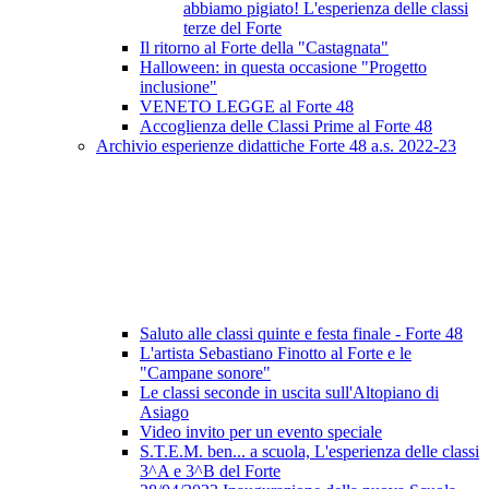
abbiamo pigiato! L'esperienza delle classi
terze del Forte
Il ritorno al Forte della "Castagnata"
Halloween: in questa occasione "Progetto
inclusione"
VENETO LEGGE al Forte 48
Accoglienza delle Classi Prime al Forte 48
Archivio esperienze didattiche Forte 48 a.s. 2022-23
Saluto alle classi quinte e festa finale - Forte 48
L'artista Sebastiano Finotto al Forte e le
"Campane sonore"
Le classi seconde in uscita sull'Altopiano di
Asiago
Video invito per un evento speciale
S.T.E.M. ben... a scuola, L'esperienza delle classi
3^A e 3^B del Forte