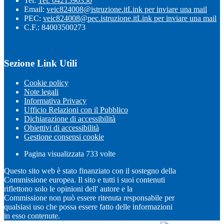
Tel:
Tel. 0421590350
Email:
veic824008@istruzione.it
Link per inviare una mail
PEC:
veic824008@pec.istruzione.it
Link per inviare una mail
C.F.: 84003500273
Sezione Link Utili
Cookie policy
Note legali
Informativa Privacy
Ufficio Relazioni con il Pubblico
Dichiarazione di accessibilità
Obiettivi di accessibilità
Gestione consensi cookie
Pagina visualizzata
733
volte
Questo sito web è stato finanziato con il sostegno della
Commissione europea. Il sito e tutti i suoi contenuti
riflettono solo le opinioni dell' autore e la
Commissione non può essere ritenuta responsabile per
qualsiasi uso che possa essere fatto delle informazioni
in esso contenute.