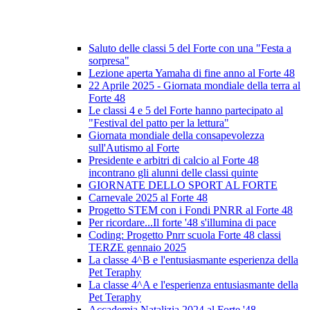
Saluto delle classi 5 del Forte con una "Festa a
sorpresa"
Lezione aperta Yamaha di fine anno al Forte 48
22 Aprile 2025 - Giornata mondiale della terra al
Forte 48
Le classi 4 e 5 del Forte hanno partecipato al
"Festival del patto per la lettura"
Giornata mondiale della consapevolezza
sull'Autismo al Forte
Presidente e arbitri di calcio al Forte 48
incontrano gli alunni delle classi quinte
GIORNATE DELLO SPORT AL FORTE
Carnevale 2025 al Forte 48
Progetto STEM con i Fondi PNRR al Forte 48
Per ricordare...Il forte '48 s'illumina di pace
Coding: Progetto Pnrr scuola Forte 48 classi
TERZE gennaio 2025
La classe 4^B e l'entusiasmante esperienza della
Pet Teraphy
La classe 4^A e l'esperienza entusiasmante della
Pet Teraphy
Accademia Natalizia 2024 al Forte '48