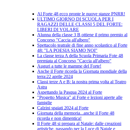
Al Forte 48 ecco pronte le nuove stanze PNRR!
ULTIMO GIORNO DI SCUOLA PER I
RAGAZZI DELLE CLASSI 5 DEL FORTE:
LIBERI DI VOLARE
Alunna della classe 3 B ottiene il primo premio al
Concorso "Caccia all'albero"
Spettacolo teatrale di fine anno scolastico al Forte
48: "LA POESIA SIAMO NOI"
La classe terza A della Scuola Primaria Fote 48
premiata al Concorso "Caccia all'albero"
Auguri a tutte le mamme del Forte!
Anche il Forte ricorda la Giornata mondiale della
terra:22 aprile 2024
Classi terze A e B: la nostra prima volta al Teatro
Astra
Aspettando la Pasqua 2024 al Forte
"Progetto Musica" al Forte e lezioni aperte alle
famiglie
Calzini spaiati 2024 al Forte
Giornata della memoria...anche il Forte 48
ricorda e non dimentica!
Il Forte 48 si prepara al Natale: dalle creazioni
artistiche, passando per la Luce di Natale e