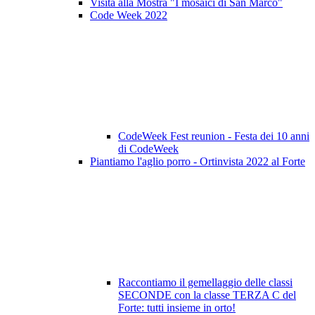
Visita alla Mostra "I mosaici di San Marco"
Code Week 2022
CodeWeek Fest reunion - Festa dei 10 anni
di CodeWeek
Piantiamo l'aglio porro - Ortinvista 2022 al Forte
Raccontiamo il gemellaggio delle classi
SECONDE con la classe TERZA C del
Forte: tutti insieme in orto!