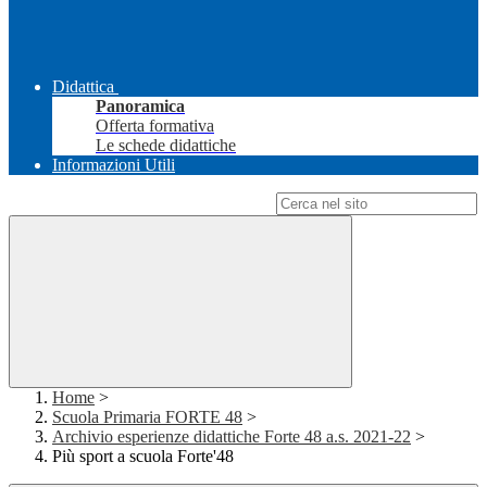
Didattica
Panoramica
Offerta formativa
Le schede didattiche
Informazioni Utili
Campo di ricerca per le pagine del sito
Home
>
Scuola Primaria FORTE 48
>
Archivio esperienze didattiche Forte 48 a.s. 2021-22
>
Più sport a scuola Forte'48