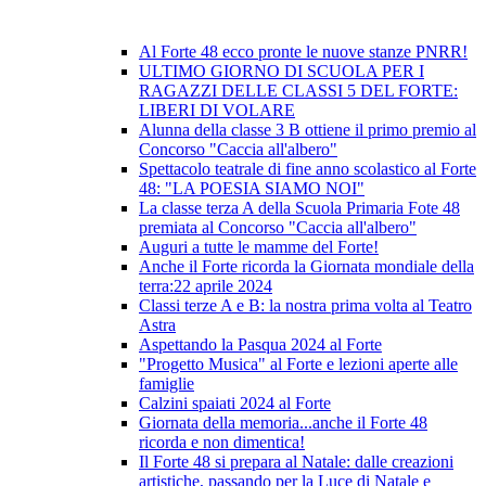
Al Forte 48 ecco pronte le nuove stanze PNRR!
ULTIMO GIORNO DI SCUOLA PER I
RAGAZZI DELLE CLASSI 5 DEL FORTE:
LIBERI DI VOLARE
Alunna della classe 3 B ottiene il primo premio al
Concorso "Caccia all'albero"
Spettacolo teatrale di fine anno scolastico al Forte
48: "LA POESIA SIAMO NOI"
La classe terza A della Scuola Primaria Fote 48
premiata al Concorso "Caccia all'albero"
Auguri a tutte le mamme del Forte!
Anche il Forte ricorda la Giornata mondiale della
terra:22 aprile 2024
Classi terze A e B: la nostra prima volta al Teatro
Astra
Aspettando la Pasqua 2024 al Forte
"Progetto Musica" al Forte e lezioni aperte alle
famiglie
Calzini spaiati 2024 al Forte
Giornata della memoria...anche il Forte 48
ricorda e non dimentica!
Il Forte 48 si prepara al Natale: dalle creazioni
artistiche, passando per la Luce di Natale e