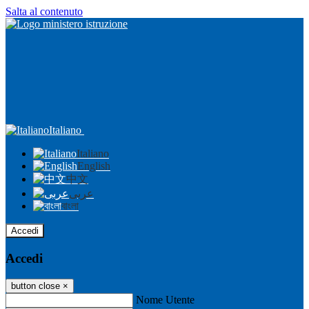
Salta al contenuto
Italiano
Italiano
English
中文
عربى
বাংলা
Accedi
Accedi
button close
×
Nome Utente