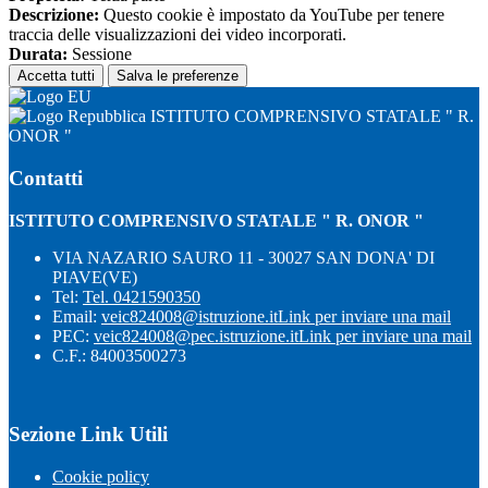
Descrizione:
Questo cookie è impostato da YouTube per tenere
traccia delle visualizzazioni dei video incorporati.
Durata:
Sessione
Accetta tutti
Salva le preferenze
ISTITUTO COMPRENSIVO STATALE " R.
ONOR "
Contatti
ISTITUTO COMPRENSIVO STATALE " R. ONOR "
VIA NAZARIO SAURO 11 - 30027 SAN DONA' DI
PIAVE(VE)
Tel:
Tel. 0421590350
Email:
veic824008@istruzione.it
Link per inviare una mail
PEC:
veic824008@pec.istruzione.it
Link per inviare una mail
C.F.: 84003500273
Sezione Link Utili
Cookie policy