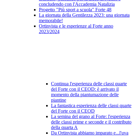
concludendo con l'Accademia Natalizia
Progetto "Più sport a scuola" Forte 48
La giornata della Gentilezza 2023: una giornata
memorabile!
Ortinvista e le esperienze al Forte anno
2023/2024
Continua l'esperienza delle classi quarte
del Forte con il CEOD: è arrivato il
momento della piantumazione delle
piantine
La fantastica esperienza delle classi quarte
del Forte con il CEOD
La semina del grano al Forte: l'esperienza
delle classi prime e seconde e il contributo
della quarta A
Da Ortinvista abbiamo imparato e...l'uva