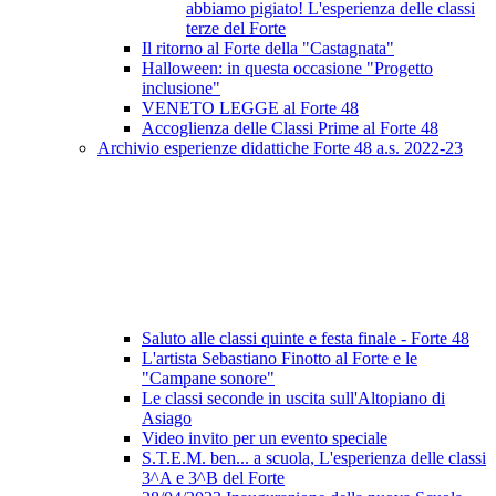
abbiamo pigiato! L'esperienza delle classi
terze del Forte
Il ritorno al Forte della "Castagnata"
Halloween: in questa occasione "Progetto
inclusione"
VENETO LEGGE al Forte 48
Accoglienza delle Classi Prime al Forte 48
Archivio esperienze didattiche Forte 48 a.s. 2022-23
Saluto alle classi quinte e festa finale - Forte 48
L'artista Sebastiano Finotto al Forte e le
"Campane sonore"
Le classi seconde in uscita sull'Altopiano di
Asiago
Video invito per un evento speciale
S.T.E.M. ben... a scuola, L'esperienza delle classi
3^A e 3^B del Forte