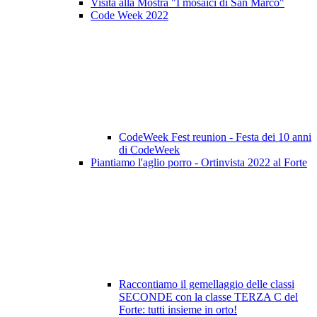
Visita alla Mostra "I mosaici di San Marco"
Code Week 2022
CodeWeek Fest reunion - Festa dei 10 anni
di CodeWeek
Piantiamo l'aglio porro - Ortinvista 2022 al Forte
Raccontiamo il gemellaggio delle classi
SECONDE con la classe TERZA C del
Forte: tutti insieme in orto!