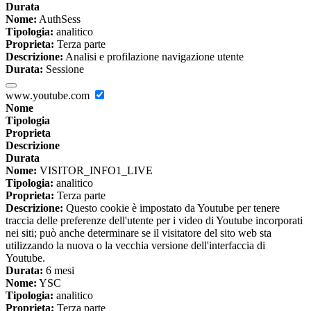
Durata
Nome:
AuthSess
Tipologia:
analitico
Proprieta:
Terza parte
Descrizione:
Analisi e profilazione navigazione utente
Durata:
Sessione
www.youtube.com
Nome
Tipologia
Proprieta
Descrizione
Durata
Nome:
VISITOR_INFO1_LIVE
Tipologia:
analitico
Proprieta:
Terza parte
Descrizione:
Questo cookie è impostato da Youtube per tenere
traccia delle preferenze dell'utente per i video di Youtube incorporati
nei siti; può anche determinare se il visitatore del sito web sta
utilizzando la nuova o la vecchia versione dell'interfaccia di
Youtube.
Durata:
6 mesi
Nome:
YSC
Tipologia:
analitico
Proprieta:
Terza parte