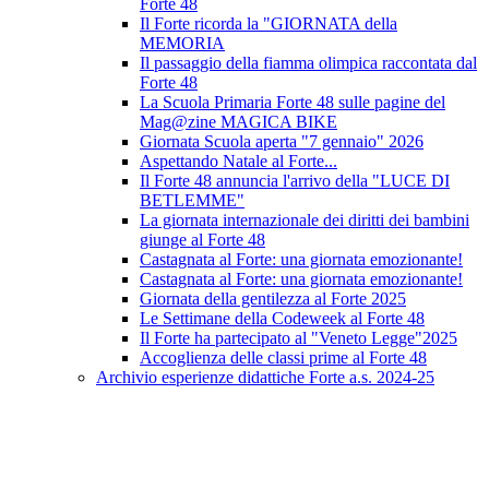
Forte 48
Il Forte ricorda la "GIORNATA della
MEMORIA
Il passaggio della fiamma olimpica raccontata dal
Forte 48
La Scuola Primaria Forte 48 sulle pagine del
Mag@zine MAGICA BIKE
Giornata Scuola aperta "7 gennaio" 2026
Aspettando Natale al Forte...
Il Forte 48 annuncia l'arrivo della "LUCE DI
BETLEMME"
La giornata internazionale dei diritti dei bambini
giunge al Forte 48
Castagnata al Forte: una giornata emozionante!
Castagnata al Forte: una giornata emozionante!
Giornata della gentilezza al Forte 2025
Le Settimane della Codeweek al Forte 48
Il Forte ha partecipato al "Veneto Legge"2025
Accoglienza delle classi prime al Forte 48
Archivio esperienze didattiche Forte a.s. 2024-25