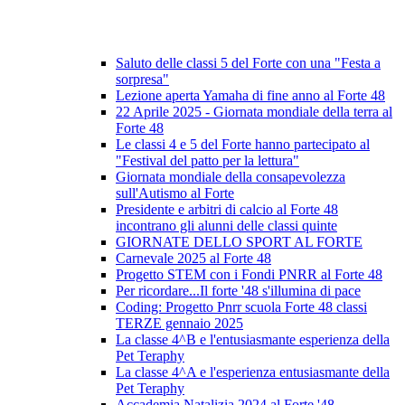
Saluto delle classi 5 del Forte con una "Festa a
sorpresa"
Lezione aperta Yamaha di fine anno al Forte 48
22 Aprile 2025 - Giornata mondiale della terra al
Forte 48
Le classi 4 e 5 del Forte hanno partecipato al
"Festival del patto per la lettura"
Giornata mondiale della consapevolezza
sull'Autismo al Forte
Presidente e arbitri di calcio al Forte 48
incontrano gli alunni delle classi quinte
GIORNATE DELLO SPORT AL FORTE
Carnevale 2025 al Forte 48
Progetto STEM con i Fondi PNRR al Forte 48
Per ricordare...Il forte '48 s'illumina di pace
Coding: Progetto Pnrr scuola Forte 48 classi
TERZE gennaio 2025
La classe 4^B e l'entusiasmante esperienza della
Pet Teraphy
La classe 4^A e l'esperienza entusiasmante della
Pet Teraphy
Accademia Natalizia 2024 al Forte '48