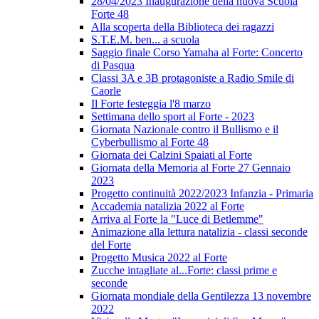
28/04/2023 Inaugurazione della nuova Scuola
Forte 48
Alla scoperta della Biblioteca dei ragazzi
S.T.E.M. ben... a scuola
Saggio finale Corso Yamaha al Forte: Concerto
di Pasqua
Classi 3A e 3B protagoniste a Radio Smile di
Caorle
Il Forte festeggia l'8 marzo
Settimana dello sport al Forte - 2023
Giornata Nazionale contro il Bullismo e il
Cyberbullismo al Forte 48
Giornata dei Calzini Spaiati al Forte
Giornata della Memoria al Forte 27 Gennaio
2023
Progetto continuità 2022/2023 Infanzia - Primaria
Accademia natalizia 2022 al Forte
Arriva al Forte la "Luce di Betlemme"
Animazione alla lettura natalizia - classi seconde
del Forte
Progetto Musica 2022 al Forte
Zucche intagliate al...Forte: classi prime e
seconde
Giornata mondiale della Gentilezza 13 novembre
2022