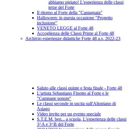
abbiamo pigiato! L'esperienza delle classi
terze del Forte
Il ritorno al Forte della "Castagnata"
Halloween: in questa occasione "Progetto
inclusione"
VENETO LEGGE al Forte 48
Accoglienza delle Classi Prime al Forte 48
Archivio esperienze didattiche Forte 48 a.s. 2022-23
Saluto alle classi quinte e festa finale - Forte 48
L'artista Sebastiano Finotto al Forte e le
"Campane sonore"
Le classi seconde in uscita sull'Altopiano di
Asiago
Video invito per un evento speciale
S.T.E.M. ben... a scuola, L'esperienza delle classi
3^A e 3^B del Forte