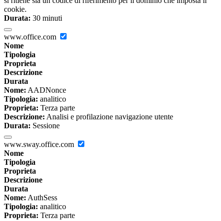
si ritiene sia un codice di riferimento per il dominio che imposta il
cookie.
Durata:
30 minuti
www.office.com
Nome
Tipologia
Proprieta
Descrizione
Durata
Nome:
AADNonce
Tipologia:
analitico
Proprieta:
Terza parte
Descrizione:
Analisi e profilazione navigazione utente
Durata:
Sessione
www.sway.office.com
Nome
Tipologia
Proprieta
Descrizione
Durata
Nome:
AuthSess
Tipologia:
analitico
Proprieta:
Terza parte