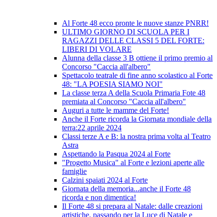
Al Forte 48 ecco pronte le nuove stanze PNRR!
ULTIMO GIORNO DI SCUOLA PER I
RAGAZZI DELLE CLASSI 5 DEL FORTE:
LIBERI DI VOLARE
Alunna della classe 3 B ottiene il primo premio al
Concorso "Caccia all'albero"
Spettacolo teatrale di fine anno scolastico al Forte
48: "LA POESIA SIAMO NOI"
La classe terza A della Scuola Primaria Fote 48
premiata al Concorso "Caccia all'albero"
Auguri a tutte le mamme del Forte!
Anche il Forte ricorda la Giornata mondiale della
terra:22 aprile 2024
Classi terze A e B: la nostra prima volta al Teatro
Astra
Aspettando la Pasqua 2024 al Forte
"Progetto Musica" al Forte e lezioni aperte alle
famiglie
Calzini spaiati 2024 al Forte
Giornata della memoria...anche il Forte 48
ricorda e non dimentica!
Il Forte 48 si prepara al Natale: dalle creazioni
artistiche, passando per la Luce di Natale e