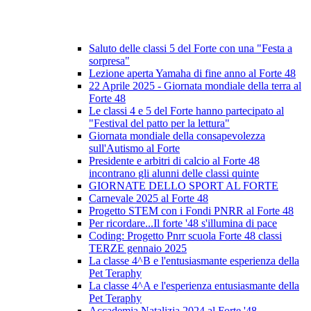
Saluto delle classi 5 del Forte con una "Festa a
sorpresa"
Lezione aperta Yamaha di fine anno al Forte 48
22 Aprile 2025 - Giornata mondiale della terra al
Forte 48
Le classi 4 e 5 del Forte hanno partecipato al
"Festival del patto per la lettura"
Giornata mondiale della consapevolezza
sull'Autismo al Forte
Presidente e arbitri di calcio al Forte 48
incontrano gli alunni delle classi quinte
GIORNATE DELLO SPORT AL FORTE
Carnevale 2025 al Forte 48
Progetto STEM con i Fondi PNRR al Forte 48
Per ricordare...Il forte '48 s'illumina di pace
Coding: Progetto Pnrr scuola Forte 48 classi
TERZE gennaio 2025
La classe 4^B e l'entusiasmante esperienza della
Pet Teraphy
La classe 4^A e l'esperienza entusiasmante della
Pet Teraphy
Accademia Natalizia 2024 al Forte '48