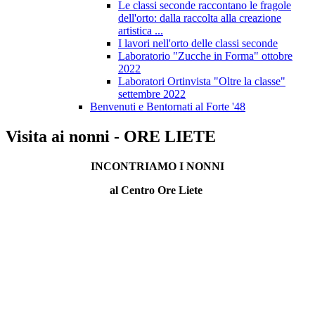
Le classi seconde raccontano le fragole
dell'orto: dalla raccolta alla creazione
artistica ...
I lavori nell'orto delle classi seconde
Laboratorio "Zucche in Forma" ottobre
2022
Laboratori Ortinvista "Oltre la classe"
settembre 2022
Benvenuti e Bentornati al Forte '48
Visita ai nonni - ORE LIETE
INCONTRIAMO
I NONNI
al Centro Ore Liete