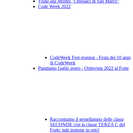
Visita alla Mostra "I mosaici di San Marco"
Code Week 2022
CodeWeek Fest reunion - Festa dei 10 anni
di CodeWeek
Piantiamo l'aglio porro - Ortinvista 2022 al Forte
Raccontiamo il gemellaggio delle classi
SECONDE con la classe TERZA C del
Forte: tutti insieme in orto!