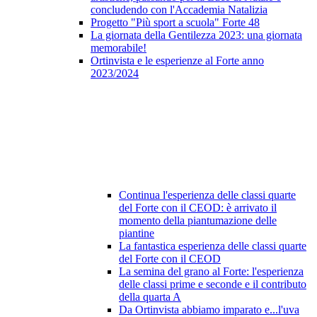
concludendo con l'Accademia Natalizia
Progetto "Più sport a scuola" Forte 48
La giornata della Gentilezza 2023: una giornata
memorabile!
Ortinvista e le esperienze al Forte anno
2023/2024
Continua l'esperienza delle classi quarte
del Forte con il CEOD: è arrivato il
momento della piantumazione delle
piantine
La fantastica esperienza delle classi quarte
del Forte con il CEOD
La semina del grano al Forte: l'esperienza
delle classi prime e seconde e il contributo
della quarta A
Da Ortinvista abbiamo imparato e...l'uva