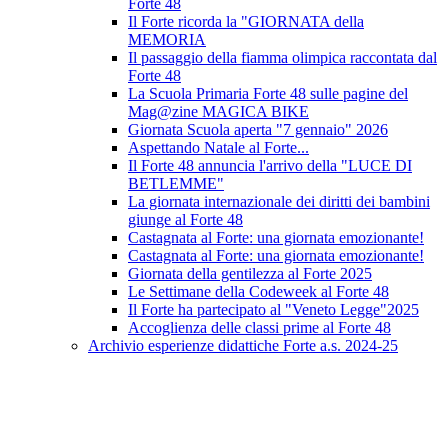
Forte 48
Il Forte ricorda la "GIORNATA della
MEMORIA
Il passaggio della fiamma olimpica raccontata dal
Forte 48
La Scuola Primaria Forte 48 sulle pagine del
Mag@zine MAGICA BIKE
Giornata Scuola aperta "7 gennaio" 2026
Aspettando Natale al Forte...
Il Forte 48 annuncia l'arrivo della "LUCE DI
BETLEMME"
La giornata internazionale dei diritti dei bambini
giunge al Forte 48
Castagnata al Forte: una giornata emozionante!
Castagnata al Forte: una giornata emozionante!
Giornata della gentilezza al Forte 2025
Le Settimane della Codeweek al Forte 48
Il Forte ha partecipato al "Veneto Legge"2025
Accoglienza delle classi prime al Forte 48
Archivio esperienze didattiche Forte a.s. 2024-25