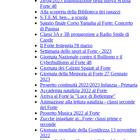
28/04/2023 Inaugurazione della nuova Scuola
Forte 48
Alla scoperta della Biblioteca dei ragazzi
S.T.E.M. ben... a scuola
Saggio finale Corso Yamaha al Forte: Concerto
di Pasqua
Classi 3A e 3B protagoniste a Radio Smile di
Caorle
Il Forte festeggia l'8 marzo
Settimana dello sport al Forte - 2023
Giornata Nazionale contro il Bullismo e il
Cyberbullismo al Forte 48
Giornata dei Calzini Spaiati al Forte
Giornata della Memoria al Forte 27 Gennaio
2023
Progetto continuità 2022/2023 Infanzia - Primaria
Accademia natalizia 2022 al Forte
Arriva al Forte la "Luce di Betlemme"
Animazione alla lettura natalizia - classi seconde
del Forte
Progetto Musica 2022 al Forte
Zucche intagliate al...Forte: classi prime e
seconde
Giornata mondiale della Gentilezza 13 novembre
2022