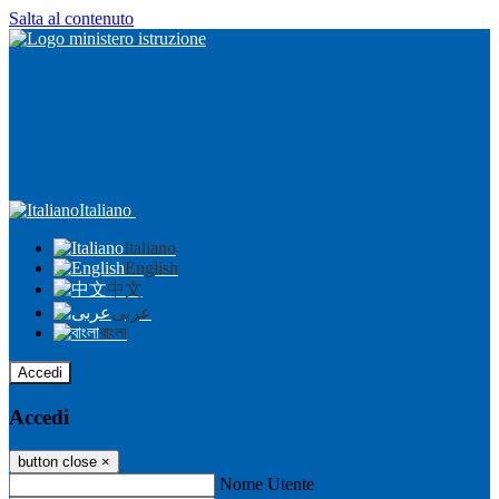
Salta al contenuto
Italiano
Italiano
English
中文
عربى
বাংলা
Accedi
Accedi
button close
×
Nome Utente