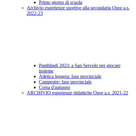
Primo giorno di scuola
Archivio esperienze sportive alla secondaria Onor a.s.
2022-23
Panthliadi 2023: a San Servolo per giocare
insieme
Atletica leggera: fase provinciale
Campestre: fase provinciale
Corsa d'autunno
ARCHIVIO esperienze didattiche Onor a.s. 2021-22