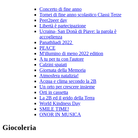
Concerto di fine anno
Tornei di fine anno scolastico Classi Terze
Peer2peer day
Libertà è partecipazione
Ucraina- San Donà di Piave: la parola è
accoglienza
Panathliadi 2022
PEACE
M'illumino di meno 2022 edition
A tu per tu con l'autore
Calzini spaiati
Giornata della Memoria
Atmosfera natalizia!
Acqua e clima secondo la 2B
Un orto per crescere insieme
Orti in cassetta
La 2B ed il grido della Terra
World Kindness Day
SMILE TIME!
ONOR IN MUSICA
Giocoleria