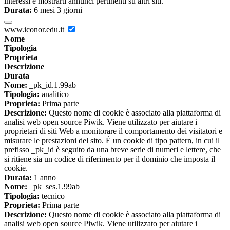
interessi e mostrarti annunci pertinenti su altri siti.
Durata:
6 mesi 3 giorni
www.iconor.edu.it
Nome
Tipologia
Proprieta
Descrizione
Durata
Nome:
_pk_id.1.99ab
Tipologia:
analitico
Proprieta:
Prima parte
Descrizione:
Questo nome di cookie è associato alla piattaforma di
analisi web open source Piwik. Viene utilizzato per aiutare i
proprietari di siti Web a monitorare il comportamento dei visitatori e
misurare le prestazioni del sito. È un cookie di tipo pattern, in cui il
prefisso _pk_id è seguito da una breve serie di numeri e lettere, che
si ritiene sia un codice di riferimento per il dominio che imposta il
cookie.
Durata:
1 anno
Nome:
_pk_ses.1.99ab
Tipologia:
tecnico
Proprieta:
Prima parte
Descrizione:
Questo nome di cookie è associato alla piattaforma di
analisi web open source Piwik. Viene utilizzato per aiutare i