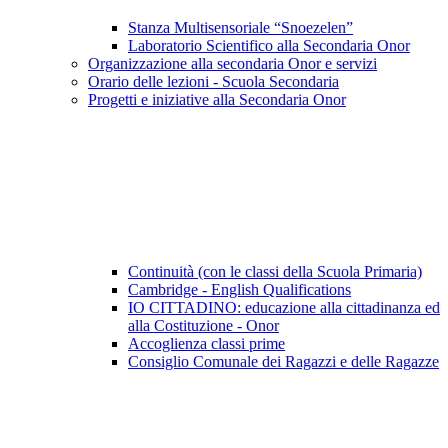
Stanza Multisensoriale “Snoezelen”
Laboratorio Scientifico alla Secondaria Onor
Organizzazione alla secondaria Onor e servizi
Orario delle lezioni - Scuola Secondaria
Progetti e iniziative alla Secondaria Onor
Continuità (con le classi della Scuola Primaria)
Cambridge - English Qualifications
IO CITTADINO: educazione alla cittadinanza ed
alla Costituzione - Onor
Accoglienza classi prime
Consiglio Comunale dei Ragazzi e delle Ragazze