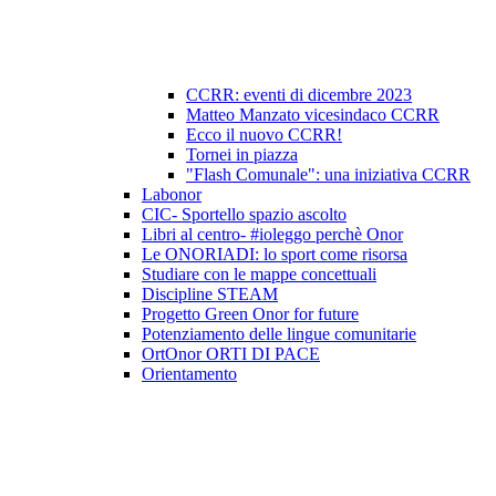
CCRR: eventi di dicembre 2023
Matteo Manzato vicesindaco CCRR
Ecco il nuovo CCRR!
Tornei in piazza
"Flash Comunale": una iniziativa CCRR
Labonor
CIC- Sportello spazio ascolto
Libri al centro- #ioleggo perchè Onor
Le ONORIADI: lo sport come risorsa
Studiare con le mappe concettuali
Discipline STEAM
Progetto Green Onor for future
Potenziamento delle lingue comunitarie
OrtOnor ORTI DI PACE
Orientamento