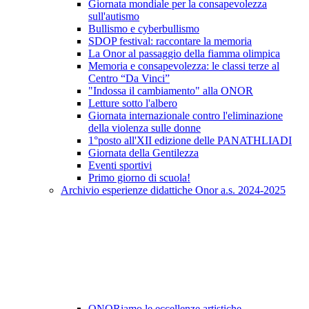
Giornata mondiale per la consapevolezza
sull'autismo
Bullismo e cyberbullismo
SDOP festival: raccontare la memoria
La Onor al passaggio della fiamma olimpica
Memoria e consapevolezza: le classi terze al
Centro “Da Vinci”
"Indossa il cambiamento" alla ONOR
Letture sotto l'albero
Giornata internazionale contro l'eliminazione
della violenza sulle donne
1°posto all'XII edizione delle PANATHLIADI
Giornata della Gentilezza
Eventi sportivi
Primo giorno di scuola!
Archivio esperienze didattiche Onor a.s. 2024-2025
ONORiamo le eccellenze artistiche