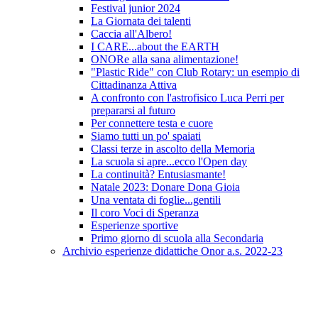
Festival junior 2024
La Giornata dei talenti
Caccia all'Albero!
I CARE...about the EARTH
ONORe alla sana alimentazione!
"Plastic Ride" con Club Rotary: un esempio di
Cittadinanza Attiva
A confronto con l'astrofisico Luca Perri per
prepararsi al futuro
Per connettere testa e cuore
Siamo tutti un po' spaiati
Classi terze in ascolto della Memoria
La scuola si apre...ecco l'Open day
La continuità? Entusiasmante!
Natale 2023: Donare Dona Gioia
Una ventata di foglie...gentili
Il coro Voci di Speranza
Esperienze sportive
Primo giorno di scuola alla Secondaria
Archivio esperienze didattiche Onor a.s. 2022-23