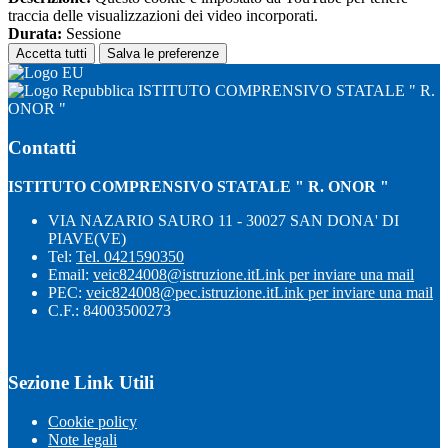
traccia delle visualizzazioni dei video incorporati.
Durata:
Sessione
Accetta tutti
Salva le preferenze
ISTITUTO COMPRENSIVO STATALE " R.
ONOR "
Contatti
ISTITUTO COMPRENSIVO STATALE " R. ONOR "
VIA NAZARIO SAURO 11 - 30027 SAN DONA' DI
PIAVE(VE)
Tel:
Tel. 0421590350
Email:
veic824008@istruzione.it
Link per inviare una mail
PEC:
veic824008@pec.istruzione.it
Link per inviare una mail
C.F.: 84003500273
Sezione Link Utili
Cookie policy
Note legali