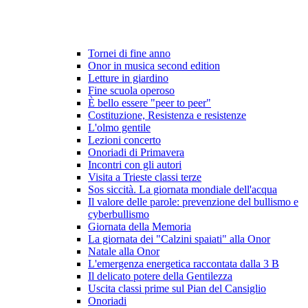
Tornei di fine anno
Onor in musica second edition
Letture in giardino
Fine scuola operoso
È bello essere "peer to peer"
Costituzione, Resistenza e resistenze
L'olmo gentile
Lezioni concerto
Onoriadi di Primavera
Incontri con gli autori
Visita a Trieste classi terze
Sos siccità. La giornata mondiale dell'acqua
Il valore delle parole: prevenzione del bullismo e
cyberbullismo
Giornata della Memoria
La giornata dei "Calzini spaiati" alla Onor
Natale alla Onor
L'emergenza energetica raccontata dalla 3 B
Il delicato potere della Gentilezza
Uscita classi prime sul Pian del Cansiglio
Onoriadi