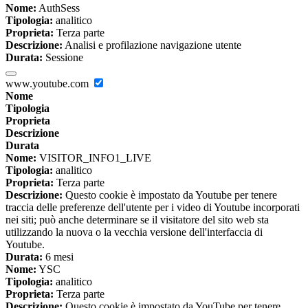
Nome:
AuthSess
Tipologia:
analitico
Proprieta:
Terza parte
Descrizione:
Analisi e profilazione navigazione utente
Durata:
Sessione
www.youtube.com
Nome
Tipologia
Proprieta
Descrizione
Durata
Nome:
VISITOR_INFO1_LIVE
Tipologia:
analitico
Proprieta:
Terza parte
Descrizione:
Questo cookie è impostato da Youtube per tenere
traccia delle preferenze dell'utente per i video di Youtube incorporati
nei siti; può anche determinare se il visitatore del sito web sta
utilizzando la nuova o la vecchia versione dell'interfaccia di
Youtube.
Durata:
6 mesi
Nome:
YSC
Tipologia:
analitico
Proprieta:
Terza parte
Descrizione:
Questo cookie è impostato da YouTube per tenere