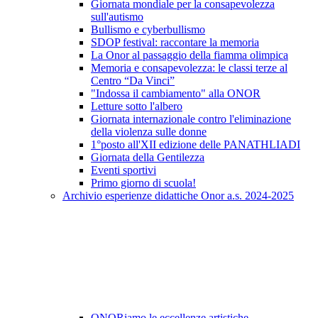
Giornata mondiale per la consapevolezza
sull'autismo
Bullismo e cyberbullismo
SDOP festival: raccontare la memoria
La Onor al passaggio della fiamma olimpica
Memoria e consapevolezza: le classi terze al
Centro “Da Vinci”
"Indossa il cambiamento" alla ONOR
Letture sotto l'albero
Giornata internazionale contro l'eliminazione
della violenza sulle donne
1°posto all'XII edizione delle PANATHLIADI
Giornata della Gentilezza
Eventi sportivi
Primo giorno di scuola!
Archivio esperienze didattiche Onor a.s. 2024-2025
ONORiamo le eccellenze artistiche