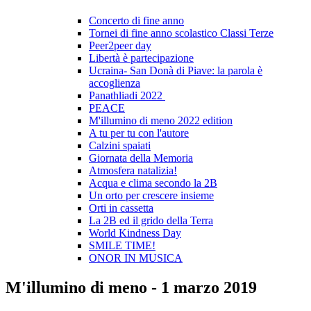
Concerto di fine anno
Tornei di fine anno scolastico Classi Terze
Peer2peer day
Libertà è partecipazione
Ucraina- San Donà di Piave: la parola è
accoglienza
Panathliadi 2022
PEACE
M'illumino di meno 2022 edition
A tu per tu con l'autore
Calzini spaiati
Giornata della Memoria
Atmosfera natalizia!
Acqua e clima secondo la 2B
Un orto per crescere insieme
Orti in cassetta
La 2B ed il grido della Terra
World Kindness Day
SMILE TIME!
ONOR IN MUSICA
M'illumino di meno - 1 marzo 2019