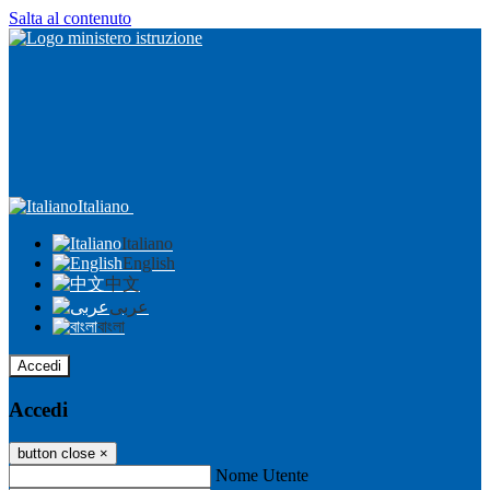
Salta al contenuto
Italiano
Italiano
English
中文
عربى
বাংলা
Accedi
Accedi
button close
×
Nome Utente