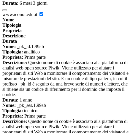
Durata:
6 mesi 3 giorni
www.iconor.edu.it
Nome
Tipologia
Proprieta
Descrizione
Durata
Nome:
_pk_id.1.99ab
Tipologia:
analitico
Proprieta:
Prima parte
Descrizione:
Questo nome di cookie è associato alla piattaforma di
analisi web open source Piwik. Viene utilizzato per aiutare i
proprietari di siti Web a monitorare il comportamento dei visitatori e
misurare le prestazioni del sito. È un cookie di tipo pattern, in cui il
prefisso _pk_id è seguito da una breve serie di numeri e lettere, che
si ritiene sia un codice di riferimento per il dominio che imposta il
cookie.
Durata:
1 anno
Nome:
_pk_ses.1.99ab
Tipologia:
tecnico
Proprieta:
Prima parte
Descrizione:
Questo nome di cookie è associato alla piattaforma di
analisi web open source Piwik. Viene utilizzato per aiutare i
proprietari di siti Web a monitorare il comportamento dei visitatori e