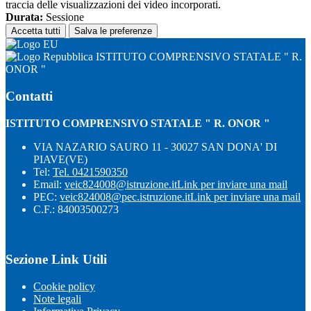
traccia delle visualizzazioni dei video incorporati.
Durata:
Sessione
Accetta tutti
Salva le preferenze
ISTITUTO COMPRENSIVO STATALE " R.
ONOR "
Contatti
ISTITUTO COMPRENSIVO STATALE " R. ONOR "
VIA NAZARIO SAURO 11 - 30027 SAN DONA' DI
PIAVE(VE)
Tel:
Tel. 0421590350
Email:
veic824008@istruzione.it
Link per inviare una mail
PEC:
veic824008@pec.istruzione.it
Link per inviare una mail
C.F.: 84003500273
Sezione Link Utili
Cookie policy
Note legali