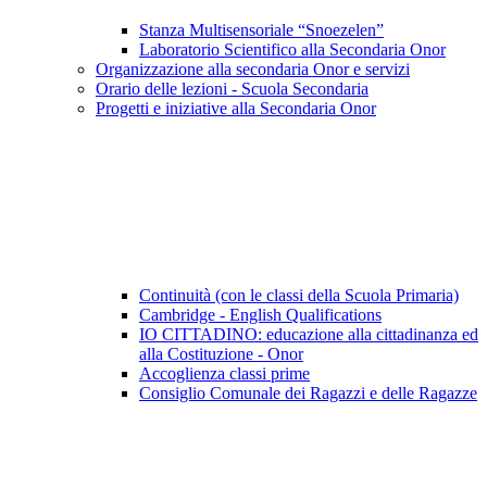
Stanza Multisensoriale “Snoezelen”
Laboratorio Scientifico alla Secondaria Onor
Organizzazione alla secondaria Onor e servizi
Orario delle lezioni - Scuola Secondaria
Progetti e iniziative alla Secondaria Onor
Continuità (con le classi della Scuola Primaria)
Cambridge - English Qualifications
IO CITTADINO: educazione alla cittadinanza ed
alla Costituzione - Onor
Accoglienza classi prime
Consiglio Comunale dei Ragazzi e delle Ragazze