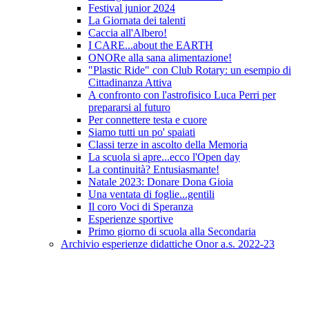
Festival junior 2024
La Giornata dei talenti
Caccia all'Albero!
I CARE...about the EARTH
ONORe alla sana alimentazione!
"Plastic Ride" con Club Rotary: un esempio di
Cittadinanza Attiva
A confronto con l'astrofisico Luca Perri per
prepararsi al futuro
Per connettere testa e cuore
Siamo tutti un po' spaiati
Classi terze in ascolto della Memoria
La scuola si apre...ecco l'Open day
La continuità? Entusiasmante!
Natale 2023: Donare Dona Gioia
Una ventata di foglie...gentili
Il coro Voci di Speranza
Esperienze sportive
Primo giorno di scuola alla Secondaria
Archivio esperienze didattiche Onor a.s. 2022-23