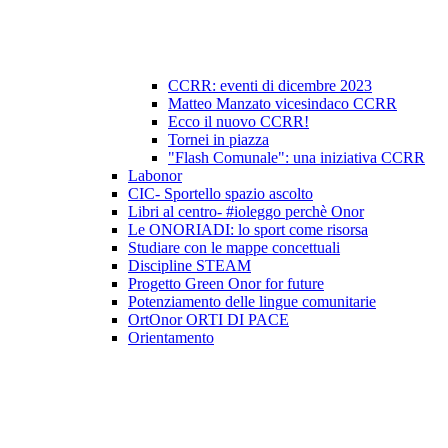
CCRR: eventi di dicembre 2023
Matteo Manzato vicesindaco CCRR
Ecco il nuovo CCRR!
Tornei in piazza
"Flash Comunale": una iniziativa CCRR
Labonor
CIC- Sportello spazio ascolto
Libri al centro- #ioleggo perchè Onor
Le ONORIADI: lo sport come risorsa
Studiare con le mappe concettuali
Discipline STEAM
Progetto Green Onor for future
Potenziamento delle lingue comunitarie
OrtOnor ORTI DI PACE
Orientamento