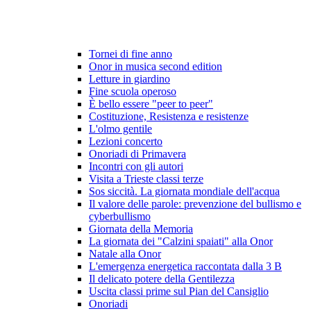
Tornei di fine anno
Onor in musica second edition
Letture in giardino
Fine scuola operoso
È bello essere "peer to peer"
Costituzione, Resistenza e resistenze
L'olmo gentile
Lezioni concerto
Onoriadi di Primavera
Incontri con gli autori
Visita a Trieste classi terze
Sos siccità. La giornata mondiale dell'acqua
Il valore delle parole: prevenzione del bullismo e
cyberbullismo
Giornata della Memoria
La giornata dei "Calzini spaiati" alla Onor
Natale alla Onor
L'emergenza energetica raccontata dalla 3 B
Il delicato potere della Gentilezza
Uscita classi prime sul Pian del Cansiglio
Onoriadi