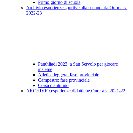
Primo giorno di scuola
Archivio esperienze sportive alla secondaria Onor a.s.
2022-23
Panthliadi 2023: a San Servolo per giocare
insieme
Atletica leggera: fase provinciale
Campestre: fase provinciale
Corsa d'autunno
ARCHIVIO esperienze didattiche Onor a.s. 2021-22