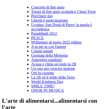
Concerto di fine anno
Tornei di fine anno scolastico Classi Terze
Peer2peer day
Libertà è partecipazione
Ucraina- San Donà di Piave: la parola è
accoglienza
Panathliadi 2022
PEACE
M'illumino di meno 2022 edition
A tu per tu con l'autore
Calzini spaiati
Giornata della Memoria
Atmosfera natalizia!
Acqua e clima secondo la 2B
Un orto per crescere insieme
Orti in cassetta
La 2B ed il grido della Terra
World Kindness Day
SMILE TIME!
ONOR IN MUSICA
L'arte di alimentarsi...alimentarsi con
l'arte