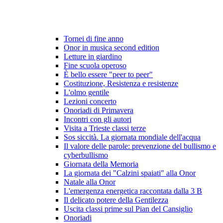
Tornei di fine anno
Onor in musica second edition
Letture in giardino
Fine scuola operoso
È bello essere "peer to peer"
Costituzione, Resistenza e resistenze
L'olmo gentile
Lezioni concerto
Onoriadi di Primavera
Incontri con gli autori
Visita a Trieste classi terze
Sos siccità. La giornata mondiale dell'acqua
Il valore delle parole: prevenzione del bullismo e
cyberbullismo
Giornata della Memoria
La giornata dei "Calzini spaiati" alla Onor
Natale alla Onor
L'emergenza energetica raccontata dalla 3 B
Il delicato potere della Gentilezza
Uscita classi prime sul Pian del Cansiglio
Onoriadi