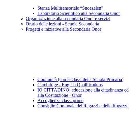
Stanza Multisensoriale “Snoezelen”
Laboratorio Scientifico alla Secondaria Onor
Organizzazione alla secondaria Onor e servizi
Orario delle lezioni - Scuola Secondaria
Progetti e iniziative alla Secondaria Onor
Continuità (con le classi della Scuola Primaria)
Cambridge - English Qualifications
IO CITTADINO: educazione alla cittadinanza ed
alla Costituzione - Onor
Accoglienza classi prime
Consiglio Comunale dei Ragazzi e delle Ragazze