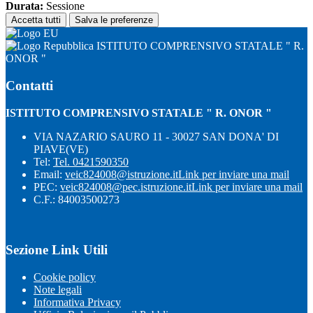
Durata:
Sessione
Accetta tutti
Salva le preferenze
ISTITUTO COMPRENSIVO STATALE " R.
ONOR "
Contatti
ISTITUTO COMPRENSIVO STATALE " R. ONOR "
VIA NAZARIO SAURO 11 - 30027 SAN DONA' DI
PIAVE(VE)
Tel:
Tel. 0421590350
Email:
veic824008@istruzione.it
Link per inviare una mail
PEC:
veic824008@pec.istruzione.it
Link per inviare una mail
C.F.: 84003500273
Sezione Link Utili
Cookie policy
Note legali
Informativa Privacy