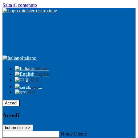
Salta al contenuto
Italiano
Italiano
English
中文
عربى
বাংলা
Accedi
Accedi
button close
×
Nome Utente