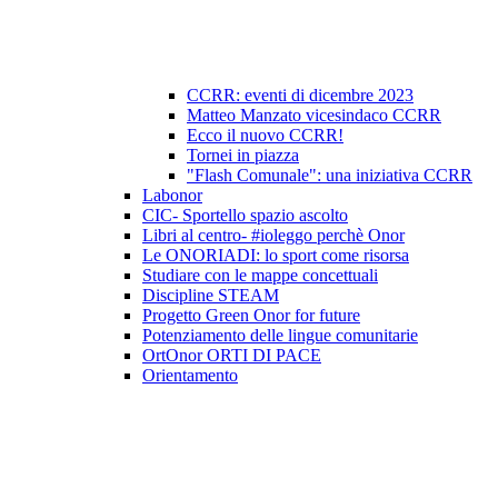
CCRR: eventi di dicembre 2023
Matteo Manzato vicesindaco CCRR
Ecco il nuovo CCRR!
Tornei in piazza
"Flash Comunale": una iniziativa CCRR
Labonor
CIC- Sportello spazio ascolto
Libri al centro- #ioleggo perchè Onor
Le ONORIADI: lo sport come risorsa
Studiare con le mappe concettuali
Discipline STEAM
Progetto Green Onor for future
Potenziamento delle lingue comunitarie
OrtOnor ORTI DI PACE
Orientamento