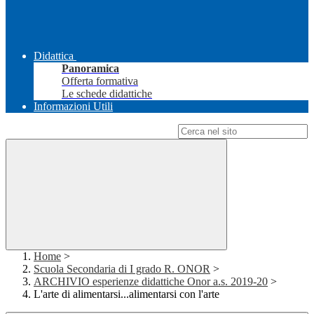
Didattica
Panoramica
Offerta formativa
Le schede didattiche
Informazioni Utili
Campo di ricerca per le pagine del sito
Home
>
Scuola Secondaria di I grado R. ONOR
>
ARCHIVIO esperienze didattiche Onor a.s. 2019-20
>
L'arte di alimentarsi...alimentarsi con l'arte