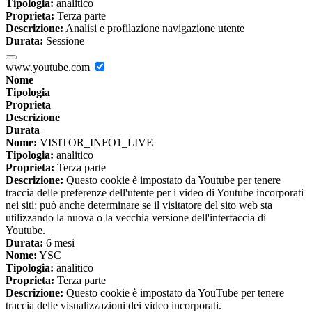
Tipologia:
analitico
Proprieta:
Terza parte
Descrizione:
Analisi e profilazione navigazione utente
Durata:
Sessione
www.youtube.com
Nome
Tipologia
Proprieta
Descrizione
Durata
Nome:
VISITOR_INFO1_LIVE
Tipologia:
analitico
Proprieta:
Terza parte
Descrizione:
Questo cookie è impostato da Youtube per tenere
traccia delle preferenze dell'utente per i video di Youtube incorporati
nei siti; può anche determinare se il visitatore del sito web sta
utilizzando la nuova o la vecchia versione dell'interfaccia di
Youtube.
Durata:
6 mesi
Nome:
YSC
Tipologia:
analitico
Proprieta:
Terza parte
Descrizione:
Questo cookie è impostato da YouTube per tenere
traccia delle visualizzazioni dei video incorporati.