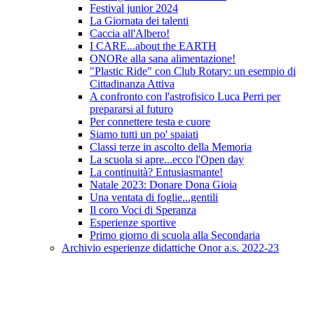
Festival junior 2024
La Giornata dei talenti
Caccia all'Albero!
I CARE...about the EARTH
ONORe alla sana alimentazione!
"Plastic Ride" con Club Rotary: un esempio di
Cittadinanza Attiva
A confronto con l'astrofisico Luca Perri per
prepararsi al futuro
Per connettere testa e cuore
Siamo tutti un po' spaiati
Classi terze in ascolto della Memoria
La scuola si apre...ecco l'Open day
La continuità? Entusiasmante!
Natale 2023: Donare Dona Gioia
Una ventata di foglie...gentili
Il coro Voci di Speranza
Esperienze sportive
Primo giorno di scuola alla Secondaria
Archivio esperienze didattiche Onor a.s. 2022-23