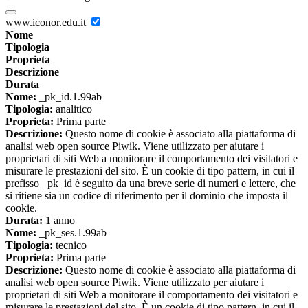
www.iconor.edu.it
Nome
Tipologia
Proprieta
Descrizione
Durata
Nome:
_pk_id.1.99ab
Tipologia:
analitico
Proprieta:
Prima parte
Descrizione:
Questo nome di cookie è associato alla piattaforma di
analisi web open source Piwik. Viene utilizzato per aiutare i
proprietari di siti Web a monitorare il comportamento dei visitatori e
misurare le prestazioni del sito. È un cookie di tipo pattern, in cui il
prefisso _pk_id è seguito da una breve serie di numeri e lettere, che
si ritiene sia un codice di riferimento per il dominio che imposta il
cookie.
Durata:
1 anno
Nome:
_pk_ses.1.99ab
Tipologia:
tecnico
Proprieta:
Prima parte
Descrizione:
Questo nome di cookie è associato alla piattaforma di
analisi web open source Piwik. Viene utilizzato per aiutare i
proprietari di siti Web a monitorare il comportamento dei visitatori e
misurare le prestazioni del sito. È un cookie di tipo pattern, in cui il