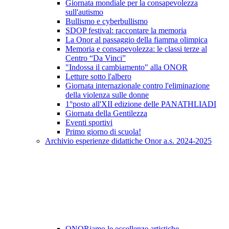
Giornata mondiale per la consapevolezza
sull'autismo
Bullismo e cyberbullismo
SDOP festival: raccontare la memoria
La Onor al passaggio della fiamma olimpica
Memoria e consapevolezza: le classi terze al
Centro “Da Vinci”
"Indossa il cambiamento" alla ONOR
Letture sotto l'albero
Giornata internazionale contro l'eliminazione
della violenza sulle donne
1°posto all'XII edizione delle PANATHLIADI
Giornata della Gentilezza
Eventi sportivi
Primo giorno di scuola!
Archivio esperienze didattiche Onor a.s. 2024-2025
ONORiamo le eccellenze artistiche