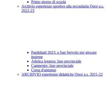
Primo giorno di scuola
Archivio esperienze sportive alla secondaria Onor a.s.
2022-23
Panthliadi 2023: a San Servolo per giocare
insieme
Atletica leggera: fase provinciale
Campestre: fase provinciale
Corsa d'autunno
ARCHIVIO esperienze didattiche Onor a.s. 2021-22