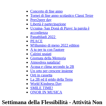
Concerto di fine anno
Tornei di fine anno scolastico Classi Terze
Peer2peer day
Libertà è partecipazione
Ucraina- San Donà di Piave: la parola è
accoglienza
Panathliadi 2022
PEACE
M'illumino di meno 2022 edition
A tu per tu con l'autore
Calzini spaiati
Giornata della Memoria
Atmosfera natalizia!
Acqua e clima secondo la 2B
Un orto per crescere insieme
Orti in cassetta
La 2B ed il grido della Terra
World Kindness Day
SMILE TIME!
ONOR IN MUSICA
Settimana della Flessibilità - Attività Non