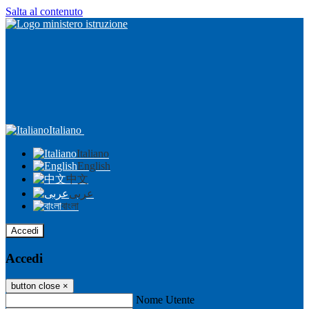
Salta al contenuto
Italiano
Italiano
English
中文
عربى
বাংলা
Accedi
Accedi
button close
×
Nome Utente