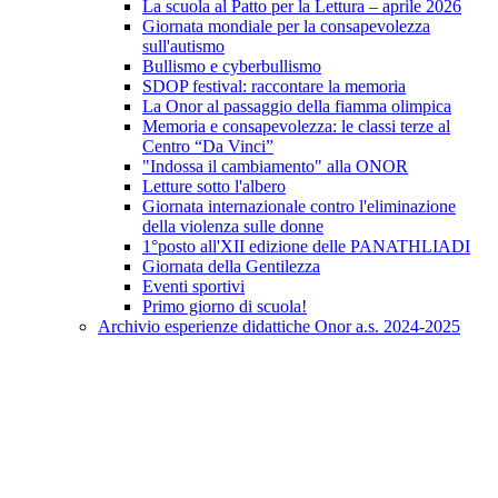
La scuola al Patto per la Lettura – aprile 2026
Giornata mondiale per la consapevolezza
sull'autismo
Bullismo e cyberbullismo
SDOP festival: raccontare la memoria
La Onor al passaggio della fiamma olimpica
Memoria e consapevolezza: le classi terze al
Centro “Da Vinci”
"Indossa il cambiamento" alla ONOR
Letture sotto l'albero
Giornata internazionale contro l'eliminazione
della violenza sulle donne
1°posto all'XII edizione delle PANATHLIADI
Giornata della Gentilezza
Eventi sportivi
Primo giorno di scuola!
Archivio esperienze didattiche Onor a.s. 2024-2025