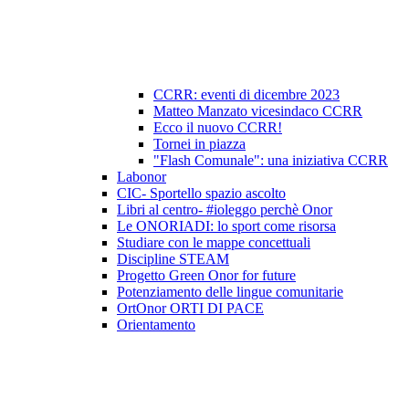
CCRR: eventi di dicembre 2023
Matteo Manzato vicesindaco CCRR
Ecco il nuovo CCRR!
Tornei in piazza
"Flash Comunale": una iniziativa CCRR
Labonor
CIC- Sportello spazio ascolto
Libri al centro- #ioleggo perchè Onor
Le ONORIADI: lo sport come risorsa
Studiare con le mappe concettuali
Discipline STEAM
Progetto Green Onor for future
Potenziamento delle lingue comunitarie
OrtOnor ORTI DI PACE
Orientamento