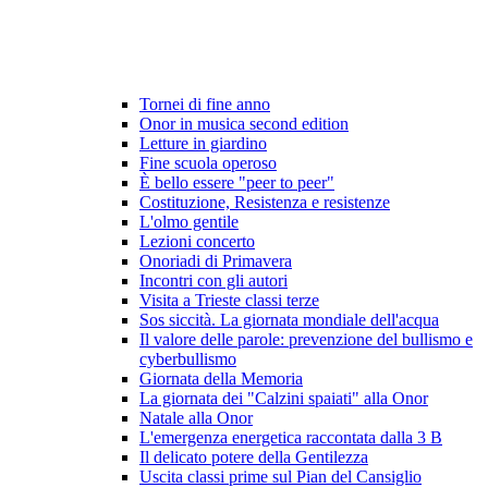
Tornei di fine anno
Onor in musica second edition
Letture in giardino
Fine scuola operoso
È bello essere "peer to peer"
Costituzione, Resistenza e resistenze
L'olmo gentile
Lezioni concerto
Onoriadi di Primavera
Incontri con gli autori
Visita a Trieste classi terze
Sos siccità. La giornata mondiale dell'acqua
Il valore delle parole: prevenzione del bullismo e
cyberbullismo
Giornata della Memoria
La giornata dei "Calzini spaiati" alla Onor
Natale alla Onor
L'emergenza energetica raccontata dalla 3 B
Il delicato potere della Gentilezza
Uscita classi prime sul Pian del Cansiglio