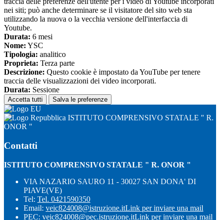
traccia delle preferenze dell'utente per i video di Youtube incorporati
nei siti; può anche determinare se il visitatore del sito web sta
utilizzando la nuova o la vecchia versione dell'interfaccia di
Youtube.
Durata:
6 mesi
Nome:
YSC
Tipologia:
analitico
Proprieta:
Terza parte
Descrizione:
Questo cookie è impostato da YouTube per tenere
traccia delle visualizzazioni dei video incorporati.
Durata:
Sessione
Accetta tutti
Salva le preferenze
ISTITUTO COMPRENSIVO STATALE " R.
ONOR "
Contatti
ISTITUTO COMPRENSIVO STATALE " R. ONOR "
VIA NAZARIO SAURO 11 - 30027 SAN DONA' DI
PIAVE(VE)
Tel:
Tel. 0421590350
Email:
veic824008@istruzione.it
Link per inviare una mail
PEC:
veic824008@pec.istruzione.it
Link per inviare una mail