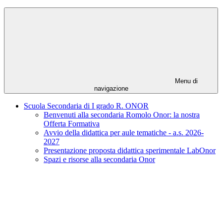
Menu di
navigazione
Scuola Secondaria di I grado R. ONOR
Benvenuti alla secondaria Romolo Onor: la nostra
Offerta Formativa
Avvio della didattica per aule tematiche - a.s. 2026-
2027
Presentazione proposta didattica sperimentale LabOnor
Spazi e risorse alla secondaria Onor