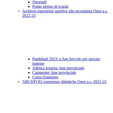
Onoriadi
Primo giorno di scuola
Archivio esperienze sportive alla secondaria Onor a.s.
2022-23
Panthliadi 2023: a San Servolo per giocare
insieme
Atletica leggera: fase provinciale
Campestre: fase provinciale
Corsa d'autunno
ARCHIVIO esperienze didattiche Onor a.s. 2021-22