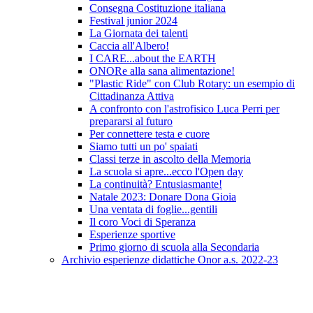
Consegna Costituzione italiana
Festival junior 2024
La Giornata dei talenti
Caccia all'Albero!
I CARE...about the EARTH
ONORe alla sana alimentazione!
"Plastic Ride" con Club Rotary: un esempio di
Cittadinanza Attiva
A confronto con l'astrofisico Luca Perri per
prepararsi al futuro
Per connettere testa e cuore
Siamo tutti un po' spaiati
Classi terze in ascolto della Memoria
La scuola si apre...ecco l'Open day
La continuità? Entusiasmante!
Natale 2023: Donare Dona Gioia
Una ventata di foglie...gentili
Il coro Voci di Speranza
Esperienze sportive
Primo giorno di scuola alla Secondaria
Archivio esperienze didattiche Onor a.s. 2022-23