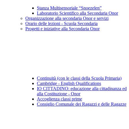
Stanza Multisensoriale “Snoezelen”
Laboratorio Scientifico alla Secondaria Onor
Organizzazione alla secondaria Onor e servizi
Orario delle lezioni - Scuola Secondaria
Progetti e iniziative alla Secondaria Onor
Continuità (con le classi della Scuola Primaria)
Cambridge - English Qualifications
IO CITTADINO: educazione alla cittadinanza ed
alla Costituzione - Onor
Accoglienza classi prime
Consiglio Comunale dei Ragazzi e delle Ragazze