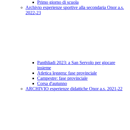
Primo giorno di scuola
Archivio esperienze sportive alla secondaria Onor a.s.
2022-23
Panthliadi 2023: a San Servolo per giocare
insieme
Atletica leggera: fase provinciale
Campestre: fase provinciale
Corsa d'autunno
ARCHIVIO esperienze didattiche Onor a.s. 2021-22