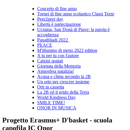
Concerto di fine anno
Tornei di fine anno scolastico Classi Terze
Peer2peer day
Libertà è partecipazione
Ucraina- San Donà di Piave: la parola è
accoglienza
Panathliadi 2022
PEACE
M'illumino di meno 2022 edition
A tu per tu con l'autore
Calzini spaiati
Giornata della Memoria
Atmosfera natalizia!
Acqua e clima secondo la 2B
Un orto per crescere insieme
Orti in cassetta
La 2B ed il grido della Terra
World Kindness Day
SMILE TIME!
ONOR IN MUSICA
Progetto Erasmus+ D'basket - scuola
capofila IC Onor