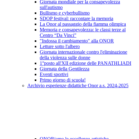
Giornata mondiale per la consapevolezza
sull'autismo
Bullismo e cyberbullismo
SDOP festival: raccontare la memoria
La Onor al passaggio della fiamma olimpica
Memoria e consapevolezza: le classi terze al
Centro “Da Vinci”
"Indossa il cambiamento" alla ONOR
Letture sotto l'albero
Giornata internazionale contro l'eliminazione
della violenza sulle donne
1°posto all'XII edizione delle PANATHLIADI
Giornata della Gentilezza
Eventi sportivi
Primo giorno di scuola!
Archivio esperienze didattiche Onor a.s. 2024-2025
ONORiamo le eccellenze artistiche