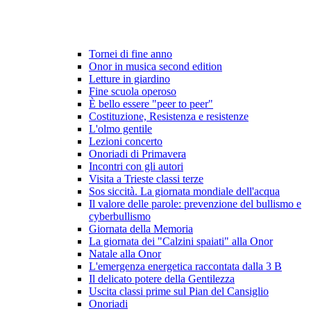
Tornei di fine anno
Onor in musica second edition
Letture in giardino
Fine scuola operoso
È bello essere "peer to peer"
Costituzione, Resistenza e resistenze
L'olmo gentile
Lezioni concerto
Onoriadi di Primavera
Incontri con gli autori
Visita a Trieste classi terze
Sos siccità. La giornata mondiale dell'acqua
Il valore delle parole: prevenzione del bullismo e
cyberbullismo
Giornata della Memoria
La giornata dei "Calzini spaiati" alla Onor
Natale alla Onor
L'emergenza energetica raccontata dalla 3 B
Il delicato potere della Gentilezza
Uscita classi prime sul Pian del Cansiglio
Onoriadi