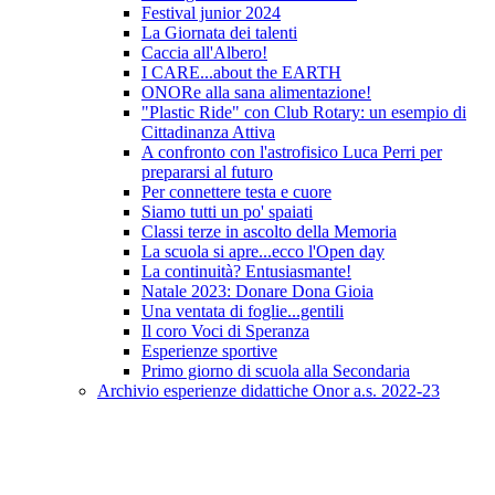
Festival junior 2024
La Giornata dei talenti
Caccia all'Albero!
I CARE...about the EARTH
ONORe alla sana alimentazione!
"Plastic Ride" con Club Rotary: un esempio di
Cittadinanza Attiva
A confronto con l'astrofisico Luca Perri per
prepararsi al futuro
Per connettere testa e cuore
Siamo tutti un po' spaiati
Classi terze in ascolto della Memoria
La scuola si apre...ecco l'Open day
La continuità? Entusiasmante!
Natale 2023: Donare Dona Gioia
Una ventata di foglie...gentili
Il coro Voci di Speranza
Esperienze sportive
Primo giorno di scuola alla Secondaria
Archivio esperienze didattiche Onor a.s. 2022-23