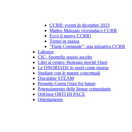
CCRR: eventi di dicembre 2023
Matteo Manzato vicesindaco CCRR
Ecco il nuovo CCRR!
Tornei in piazza
"Flash Comunale": una iniziativa CCRR
Labonor
CIC- Sportello spazio ascolto
Libri al centro- #ioleggo perchè Onor
Le ONORIADI: lo sport come risorsa
Studiare con le mappe concettuali
Discipline STEAM
Progetto Green Onor for future
Potenziamento delle lingue comunitarie
OrtOnor ORTI DI PACE
Orientamento