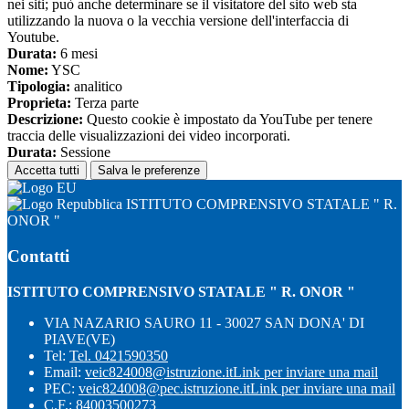
nei siti; può anche determinare se il visitatore del sito web sta
utilizzando la nuova o la vecchia versione dell'interfaccia di
Youtube.
Durata:
6 mesi
Nome:
YSC
Tipologia:
analitico
Proprieta:
Terza parte
Descrizione:
Questo cookie è impostato da YouTube per tenere
traccia delle visualizzazioni dei video incorporati.
Durata:
Sessione
Accetta tutti
Salva le preferenze
ISTITUTO COMPRENSIVO STATALE " R.
ONOR "
Contatti
ISTITUTO COMPRENSIVO STATALE " R. ONOR "
VIA NAZARIO SAURO 11 - 30027 SAN DONA' DI
PIAVE(VE)
Tel:
Tel. 0421590350
Email:
veic824008@istruzione.it
Link per inviare una mail
PEC:
veic824008@pec.istruzione.it
Link per inviare una mail
C.F.: 84003500273