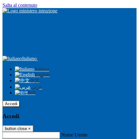
Salta al contenuto
Italiano
Italiano
English
中文
عربى
বাংলা
Accedi
Accedi
button close
×
Nome Utente